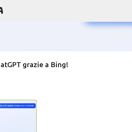
A
Passa ai contenuti principali
atGPT grazie a Bing!