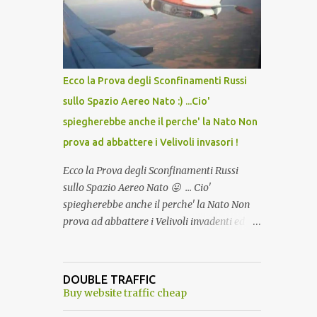
lo scopo della temperatura? Qualcuno a suo
tempo ribattezzo' il Vaccino come: l' Amaro
del Capo, era "spettacolare Ghiacciato, ma
andava bene anche, a Temperatura
Ambiente"! Riproponiamo l'articolo per NON
Ecco la Prova degli Sconfinamenti Russi
Dimenticare!
sullo Spazio Aereo Nato :) ...Cio'
spiegherebbe anche il perche' la Nato Non
prova ad abbattere i Velivoli invasori !
Ecco la Prova degli Sconfinamenti Russi
sullo Spazio Aereo Nato 😛 ... Cio'
spiegherebbe anche il perche' la Nato Non
prova ad abbattere i Velivoli invadenti ed
invasori... forse ne teme le conseguenze viste
le immagini ! Tranquilli, Non esiste ancora
alcuna notizia di un'invasione dello spazio
DOUBLE TRAFFIC
aereo NATO da parte di un robot chiamato
Buy website traffic cheap
"Goldrake"; questo evento sembra essere