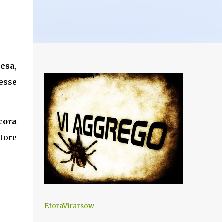
resa
,
esse
cora
otore
EforaVirarsow