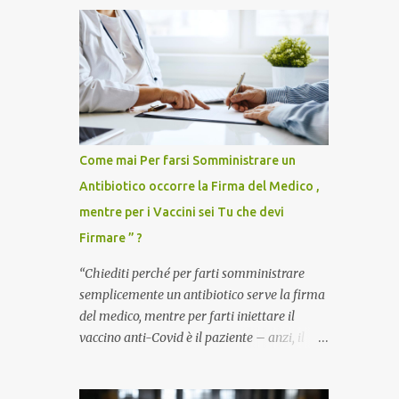
Come mai Per farsi Somministrare un
Antibiotico occorre la Firma del Medico ,
mentre per i Vaccini sei Tu che devi
Firmare ” ?
“Chiediti perché per farti somministrare
semplicemente un antibiotico serve la firma
del medico, mentre per farti iniettare il
vaccino anti-Covid è il paziente – anzi, il
cittadino sano – a dover firmare una
liberatoria di responsabilità. ” È una