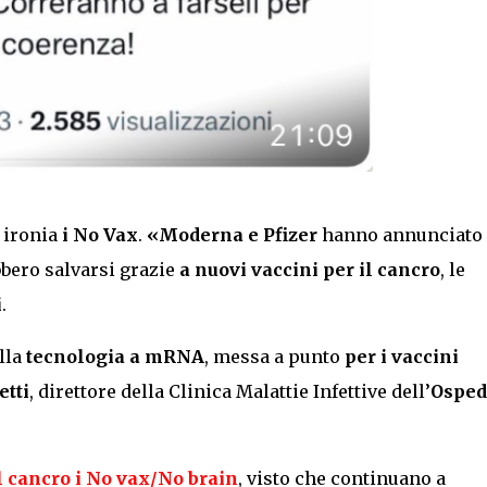
 ironia
i No Vax
.
«
Moderna e Pfizer
hanno annunciato
bero salvarsi
grazie
a nuovi vaccini per il cancro
, le
i
.
lla
tecnologia a mRNA
, messa a punto
per i vaccini
etti
, direttore della Clinica Malattie Infettive dell’
Osped
l cancro i No vax/No brain
, visto che continuano a