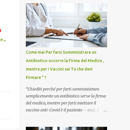
r
...
Come mai Per farsi Somministrare un
Antibiotico occorre la Firma del Medico ,
mentre per i Vaccini sei Tu che devi
Firmare ” ?
“Chiediti perché per farti somministrare
semplicemente un antibiotico serve la firma
del medico, mentre per farti iniettare il
vaccino anti-Covid è il paziente – anzi, il
cittadino sano – a dover firmare una
liberatoria di responsabilità. ” È una