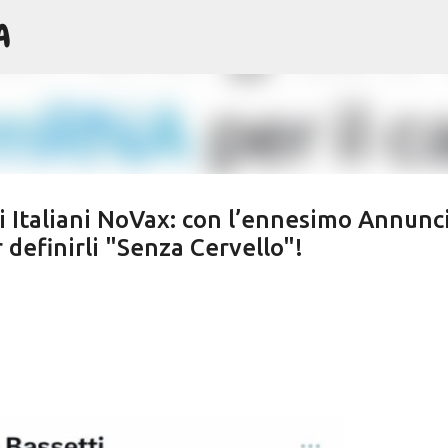
A
Passa ai contenuti principali
li Italiani NoVax: con l’ennesimo Annunc
 definirli "Senza Cervello"!