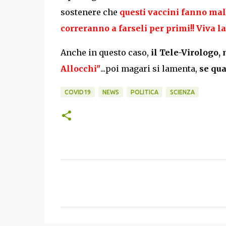
sostenere che
questi vaccini fanno ma
correranno a farseli per primi!! Viva l
Anche in questo caso,
il Tele-Virologo,
Allocchi"
...poi magari si lamenta,
se qua
COVID19
NEWS
POLITICA
SCIENZA
C
o
m
m