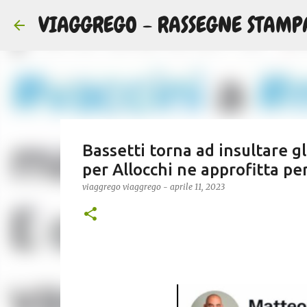
VIAGGREGO - RASSEGNE STAMP
Bassetti torna ad insultare g
per Allocchi ne approfitta per
viaggrego
viaggrego
-
aprile 11, 2023