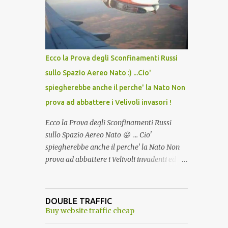
lo scopo della temperatura? Qualcuno a suo
tempo ribattezzo' il Vaccino come: l' Amaro
del Capo, era "spettacolare Ghiacciato, ma
andava bene anche, a Temperatura
Ambiente"! Riproponiamo l'articolo per NON
Ecco la Prova degli Sconfinamenti Russi
Dimenticare!
sullo Spazio Aereo Nato :) ...Cio'
spiegherebbe anche il perche' la Nato Non
prova ad abbattere i Velivoli invasori !
Ecco la Prova degli Sconfinamenti Russi
sullo Spazio Aereo Nato 😛 ... Cio'
spiegherebbe anche il perche' la Nato Non
prova ad abbattere i Velivoli invadenti ed
invasori... forse ne teme le conseguenze viste
le immagini ! Tranquilli, Non esiste ancora
alcuna notizia di un'invasione dello spazio
DOUBLE TRAFFIC
aereo NATO da parte di un robot chiamato
Buy website traffic cheap
"Goldrake"; questo evento sembra essere