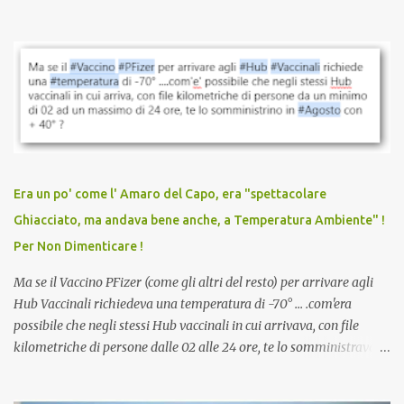
quando eri completamente vaccinato… Non avevamo mai sentito
parlare di un vaccino che diffonda il virus anche dopo la
vaccinazione. Non avevamo mai sentito parlare di ricompense,
sconti, incentivi per vaccinarsi. Non avevamo mai visto
discriminazioni per coloro che non l’hanno fatto. Se non sei stato
vaccinato, nessuno aveva prima cercato di farti sentire una
persona cattiva. Non avevamo mai visto un vaccino che minacci le
relazioni tra familiari, colleghi e amici. Non avevamo mai visto un
vaccino usato per minacciare i mezzi di sussistenza, il lavoro o la
Era un po' come l' Amaro del Capo, era "spettacolare
scuola. Non avevamo mai visto un vaccino che permettesse a un
Ghiacciato, ma andava bene anche, a Temperatura Ambiente" !
dodicenne di ignorare il consenso dei genitori. Dopo tutti i vaccini
Per Non Dimenticare !
che abbiamo elencato sopra...
Ma se il Vaccino PFizer (come gli altri del resto) per arrivare agli
Hub Vaccinali richiedeva una temperatura di -70° ... .com'era
possibile che negli stessi Hub vaccinali in cui arrivava, con file
kilometriche di persone dalle 02 alle 24 ore, te lo somministravano
in Agosto con + 40° ? Ricordate i Camioncini di Gelati affittati per
lo scopo della temperatura? Qualcuno a suo tempo ribattezzo' il