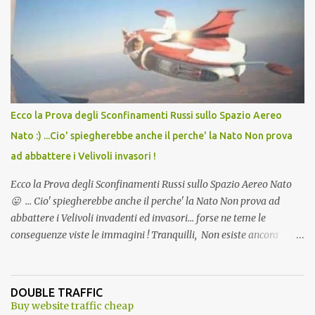
Vaccino come: l' Amaro del Capo, era "spettacolare Ghiacciato, ma
andava bene anche, a Temperatura Ambiente"! Riproponiamo
l'articolo per NON Dimenticare!
Ecco la Prova degli Sconfinamenti Russi sullo Spazio Aereo
Nato :) ...Cio' spiegherebbe anche il perche' la Nato Non prova
ad abbattere i Velivoli invasori !
Ecco la Prova degli Sconfinamenti Russi sullo Spazio Aereo Nato
😛 ... Cio' spiegherebbe anche il perche' la Nato Non prova ad
abbattere i Velivoli invadenti ed invasori... forse ne teme le
conseguenze viste le immagini ! Tranquilli, Non esiste ancora
alcuna notizia di un'invasione dello spazio aereo NATO da parte di
un robot chiamato "Goldrake"; questo evento sembra essere
ancora una fantasia Nato o forse una "False Flag", per provocare
DOUBLE TRAFFIC
una guerra mondiale che difficilmente da menti sane, potrebbe
Buy website traffic cheap