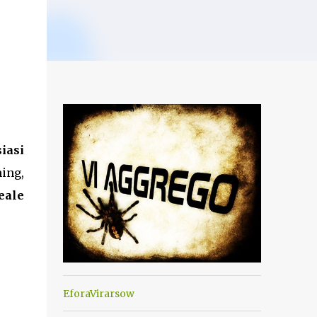
iasi
ming,
eale
EforaVirarsow