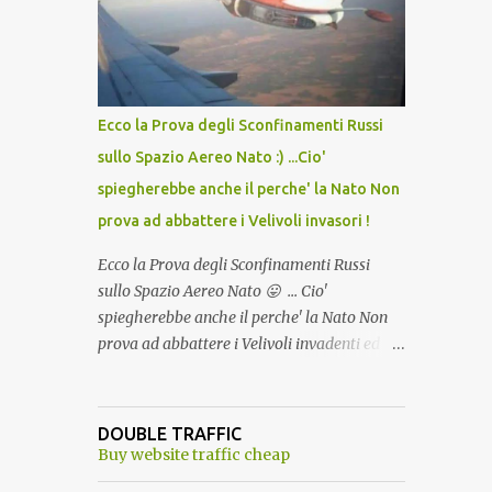
lo scopo della temperatura? Qualcuno a suo
tempo ribattezzo' il Vaccino come: l' Amaro
del Capo, era "spettacolare Ghiacciato, ma
andava bene anche, a Temperatura
Ambiente"! Riproponiamo l'articolo per NON
Ecco la Prova degli Sconfinamenti Russi
Dimenticare!
sullo Spazio Aereo Nato :) ...Cio'
spiegherebbe anche il perche' la Nato Non
prova ad abbattere i Velivoli invasori !
Ecco la Prova degli Sconfinamenti Russi
sullo Spazio Aereo Nato 😛 ... Cio'
spiegherebbe anche il perche' la Nato Non
prova ad abbattere i Velivoli invadenti ed
invasori... forse ne teme le conseguenze viste
le immagini ! Tranquilli, Non esiste ancora
alcuna notizia di un'invasione dello spazio
DOUBLE TRAFFIC
aereo NATO da parte di un robot chiamato
Buy website traffic cheap
"Goldrake"; questo evento sembra essere