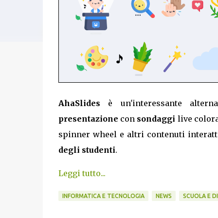
AhaSlides
è un'interessante alter
presentazione
con
sondaggi
live colora
spinner wheel e altri contenuti interat
degli studenti
.
Leggi tutto...
INFORMATICA E TECNOLOGIA
NEWS
SCUOLA E D