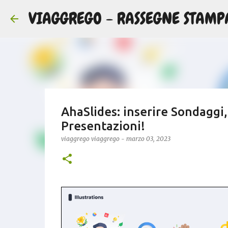
VIAGGREGO - RASSEGNE STAMP
AhaSlides: inserire Sondaggi
Presentazioni!
viaggrego
viaggrego
-
marzo 03, 2023