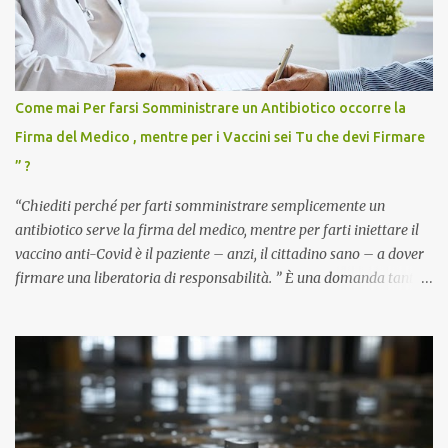
Come mai Per farsi Somministrare un Antibiotico occorre la
Firma del Medico , mentre per i Vaccini sei Tu che devi Firmare
” ?
“Chiediti perché per farti somministrare semplicemente un
antibiotico serve la firma del medico, mentre per farti iniettare il
vaccino anti-Covid è il paziente – anzi, il cittadino sano – a dover
firmare una liberatoria di responsabilità. ” È una domanda tanto
semplice quanto devastante quella posta dal dottor Andrea
Stramezzi, medico, che ha curato migliaia di pazienti durante la
pandemia. Un interrogativo che dovrebbe scuotere chiunque abbia
ancora il coraggio di pensare con la propria testa. Per il vaccino
anti-Covid, un pro-farmaco, con autorizzazione condizionata,
sviluppato in tempi record, con tecnologie mai utilizzate prima su
larga scala, ancora oggetto di studio e di discussione