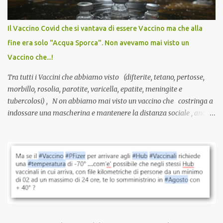
internazionale serve solo una firma. La tua. Lo si somministra
anche a persone sane, giovani, senza fattori di rischio, spesso già
Il Vaccino Covid che si vantava di essere Vaccino ma che alla
guarite da un’infezione naturale . Ma non serve una visita, non
fine era solo "Acqua Sporca". Non avevamo mai visto un
serve una prescrizione. Non c’è diagnosi. Non c’è presa in carico.
Vaccino che...!
L’unico atto richiesto è una fi...
Tra tutti i Vaccini che abbiamo visto (difterite, tetano, pertosse,
morbillo, rosolia, parotite, varicella, epatite, meningite e
tubercolosi) , N on abbiamo mai visto un vaccino che costringa a
indossare una mascherina e mantenere la distanza sociale , anche
quando eri completamente vaccinato… Non avevamo mai sentito
parlare di un vaccino che diffonda il virus anche dopo la
vaccinazione. Non avevamo mai sentito parlare di ricompense,
sconti, incentivi per vaccinarsi. Non avevamo mai visto
discriminazioni per coloro che non l’hanno fatto. Se non sei stato
vaccinato, nessuno aveva prima cercato di farti sentire una
persona cattiva. Non avevamo mai visto un vaccino che minacci le
relazioni tra familiari, colleghi e amici. Non avevamo mai visto un
vaccino usato per minacciare i mezzi di sussistenza, il lavoro o la