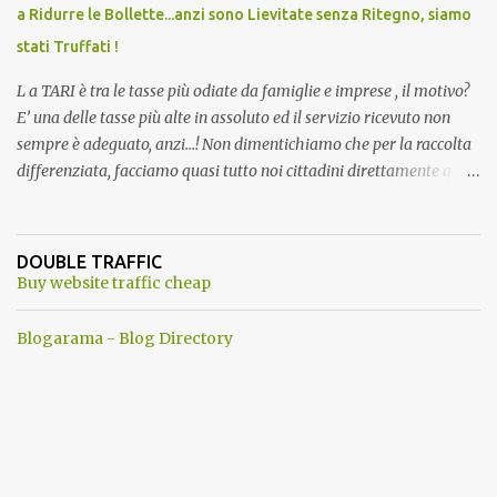
a Ridurre le Bollette...anzi sono Lievitate senza Ritegno, siamo
stati Truffati !
L a TARI è tra le tasse più odiate da famiglie e imprese , il motivo?
E’ una delle tasse più alte in assoluto ed il servizio ricevuto non
sempre è adeguato, anzi…! Non dimentichiamo che per la raccolta
differenziata, facciamo quasi tutto noi cittadini direttamente a
casa, abbiamo dovuto trovare posto per tenere in casa una serie di
mastelli di vario colore (perché non tutti hanno un posto esterno
come terrazzi o giardini). Inoltre dobbiamo perdere tempo a
DOUBLE TRAFFIC
dividere tutti i materiali. ...e lo facevamo inizialmente anche con
Buy website traffic cheap
piacere. Del resto ci era stato assicurato che differenziando
avremmo pagato tutti di meno . Ma quando mai? Ogni anno
Blogarama - Blog Directory
aumentano senza ritegno la tari ! Dopo aver fatto tutto questo
lavoro, come ti ripagano? Aumentando le Bollette Tari sino allo
sdegno. Ma perche' allora differenziare ancora? a questo punto ci
riteniamo presi in giro, contro ogni promessa fatta...insomma una
vera vergogna . Se questo non bastasse, in alcuni comuni, dove si
utilizzavano 3 ...