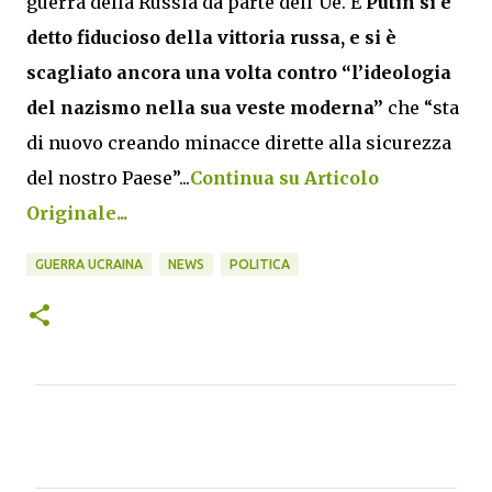
guerra della Russia da parte dell’Ue. E
Putin
si è
detto fiducioso della vittoria russa, e si è
scagliato ancora una volta contro “l’ideologia
del nazismo nella sua veste moderna”
che “sta
di nuovo creando minacce dirette alla sicurezza
del nostro Paese”...
Continua su Articolo
Originale...
GUERRA UCRAINA
NEWS
POLITICA
C
o
m