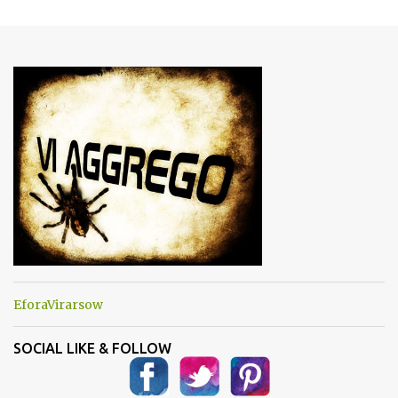
m
e
n
t
i
EforaVirarsow
SOCIAL LIKE & FOLLOW