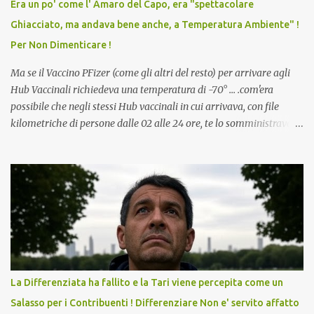
Era un po' come l' Amaro del Capo, era "spettacolare
scuola. Non avevamo mai visto un vaccino che permettesse a un
Ghiacciato, ma andava bene anche, a Temperatura Ambiente" !
dodicenne di ignorare il consenso dei genitori. Dopo tutti i vaccini
Per Non Dimenticare !
che abbiamo elencato sopra...
Ma se il Vaccino PFizer (come gli altri del resto) per arrivare agli
Hub Vaccinali richiedeva una temperatura di -70° ... .com'era
possibile che negli stessi Hub vaccinali in cui arrivava, con file
kilometriche di persone dalle 02 alle 24 ore, te lo somministravano
in Agosto con + 40° ? Ricordate i Camioncini di Gelati affittati per
lo scopo della temperatura? Qualcuno a suo tempo ribattezzo' il
Vaccino come: l' Amaro del Capo, era "spettacolare Ghiacciato, ma
andava bene anche, a Temperatura Ambiente"! Riproponiamo
l'articolo per NON Dimenticare!
La Differenziata ha fallito e la Tari viene percepita come un
Salasso per i Contribuenti ! Differenziare Non e' servito affatto