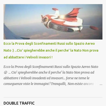
lo scopo della temperatura? Qualcuno a suo tempo ribattezzo' il
Vaccino come: l' Amaro del Capo, era "spettacolare Ghiacciato, ma
andava bene anche, a Temperatura Ambiente"! Riproponiamo
l'articolo per NON Dimenticare!
Ecco la Prova degli Sconfinamenti Russi sullo Spazio Aereo
Nato :) ...Cio' spiegherebbe anche il perche' la Nato Non prova
ad abbattere i Velivoli invasori !
Ecco la Prova degli Sconfinamenti Russi sullo Spazio Aereo Nato
😛 ... Cio' spiegherebbe anche il perche' la Nato Non prova ad
abbattere i Velivoli invadenti ed invasori... forse ne teme le
conseguenze viste le immagini ! Tranquilli, Non esiste ancora
alcuna notizia di un'invasione dello spazio aereo NATO da parte di
un robot chiamato "Goldrake"; questo evento sembra essere
ancora una fantasia Nato o forse una "False Flag", per provocare
DOUBLE TRAFFIC