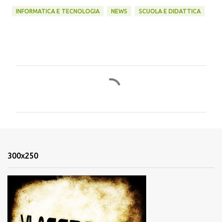
INFORMATICA E TECNOLOGIA
NEWS
SCUOLA E DIDATTICA
C
o
m
m
e
n
300x250
t
i