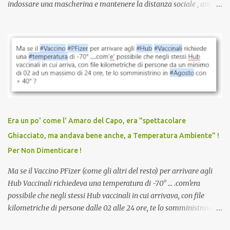
indossare una mascherina e mantenere la distanza sociale , anche
quando eri completamente vaccinato… Non avevamo mai sentito
parlare di un vaccino che diffonda il virus anche dopo la
vaccinazione. Non avevamo mai sentito parlare di ricompense,
sconti, incentivi per vaccinarsi. Non avevamo mai visto
discriminazioni per coloro che non l’hanno fatto. Se non sei stato
vaccinato, nessuno aveva prima cercato di farti sentire una
persona cattiva. Non avevamo mai visto un vaccino che minacci le
relazioni tra familiari, colleghi e amici. Non avevamo mai visto un
vaccino usato per minacciare i mezzi di sussistenza, il lavoro o la
Era un po' come l' Amaro del Capo, era "spettacolare
scuola. Non avevamo mai visto un vaccino che permettesse a un
Ghiacciato, ma andava bene anche, a Temperatura Ambiente" !
dodicenne di ignorare il consenso dei genitori. Dopo tutti i vaccini
Per Non Dimenticare !
che abbiamo elencato sopra...
Ma se il Vaccino PFizer (come gli altri del resto) per arrivare agli
Hub Vaccinali richiedeva una temperatura di -70° ... .com'era
possibile che negli stessi Hub vaccinali in cui arrivava, con file
kilometriche di persone dalle 02 alle 24 ore, te lo somministravano
in Agosto con + 40° ? Ricordate i Camioncini di Gelati affittati per