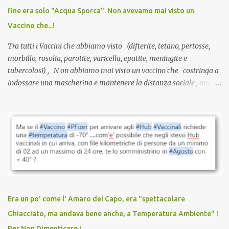
guarite da un’infezione naturale . Ma non serve una visita, non
fine era solo "Acqua Sporca". Non avevamo mai visto un
serve una prescrizione. Non c’è diagnosi. Non c’è presa in carico.
Vaccino che...!
L’unico atto richiesto è una fi...
Tra tutti i Vaccini che abbiamo visto (difterite, tetano, pertosse,
morbillo, rosolia, parotite, varicella, epatite, meningite e
tubercolosi) , N on abbiamo mai visto un vaccino che costringa a
indossare una mascherina e mantenere la distanza sociale , anche
quando eri completamente vaccinato… Non avevamo mai sentito
parlare di un vaccino che diffonda il virus anche dopo la
vaccinazione. Non avevamo mai sentito parlare di ricompense,
sconti, incentivi per vaccinarsi. Non avevamo mai visto
discriminazioni per coloro che non l’hanno fatto. Se non sei stato
vaccinato, nessuno aveva prima cercato di farti sentire una
persona cattiva. Non avevamo mai visto un vaccino che minacci le
relazioni tra familiari, colleghi e amici. Non avevamo mai visto un
vaccino usato per minacciare i mezzi di sussistenza, il lavoro o la
Era un po' come l' Amaro del Capo, era "spettacolare
scuola. Non avevamo mai visto un vaccino che permettesse a un
Ghiacciato, ma andava bene anche, a Temperatura Ambiente" !
dodicenne di ignorare il consenso dei genitori. Dopo tutti i vaccini
Per Non Dimenticare !