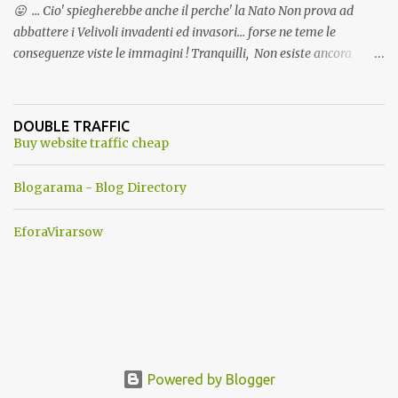
😛 ... Cio' spiegherebbe anche il perche' la Nato Non prova ad
abbattere i Velivoli invadenti ed invasori... forse ne teme le
conseguenze viste le immagini ! Tranquilli, Non esiste ancora
alcuna notizia di un'invasione dello spazio aereo NATO da parte di
un robot chiamato "Goldrake"; questo evento sembra essere
ancora una fantasia Nato o forse una "False Flag", per provocare
DOUBLE TRAFFIC
una guerra mondiale che difficilmente da menti sane, potrebbe
Buy website traffic cheap
scoccare ! !
Blogarama - Blog Directory
EforaVirarsow
Powered by Blogger