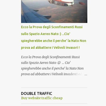
lo scopo della temperatura? Qualcuno a suo
tempo ribattezzo' il Vaccino come: l' Amaro
del Capo, era "spettacolare Ghiacciato, ma
andava bene anche, a Temperatura
Ambiente"! Riproponiamo l'articolo per NON
Ecco la Prova degli Sconfinamenti Russi
Dimenticare!
sullo Spazio Aereo Nato :) ...Cio'
spiegherebbe anche il perche' la Nato Non
prova ad abbattere i Velivoli invasori !
Ecco la Prova degli Sconfinamenti Russi
sullo Spazio Aereo Nato 😛 ... Cio'
spiegherebbe anche il perche' la Nato Non
prova ad abbattere i Velivoli invadenti ed
invasori... forse ne teme le conseguenze viste
le immagini ! Tranquilli, Non esiste ancora
alcuna notizia di un'invasione dello spazio
DOUBLE TRAFFIC
aereo NATO da parte di un robot chiamato
Buy website traffic cheap
"Goldrake"; questo evento sembra essere