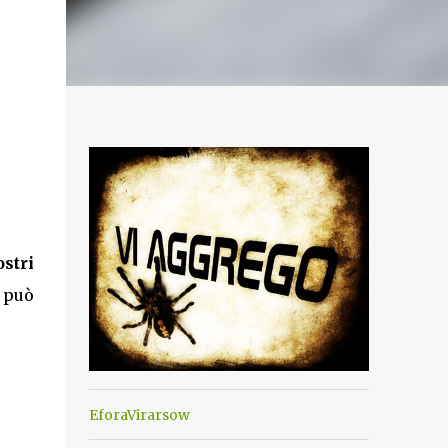
stri
 può
EforaVirarsow