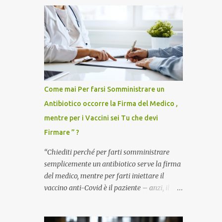
Come mai Per farsi Somministrare un
Antibiotico occorre la Firma del Medico ,
mentre per i Vaccini sei Tu che devi
Firmare ” ?
“Chiediti perché per farti somministrare
semplicemente un antibiotico serve la firma
del medico, mentre per farti iniettare il
vaccino anti-Covid è il paziente – anzi, il
cittadino sano – a dover firmare una
liberatoria di responsabilità. ” È una