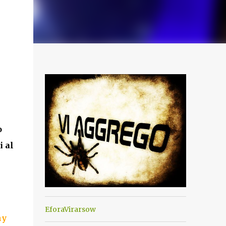
o
i al
EforaVirarsow
ny