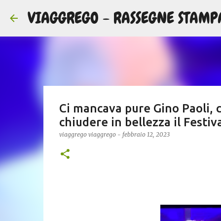
VIAGGREGO - RASSEGNE STAMP
Ci mancava pure Gino Paoli, c
chiudere in bellezza il Festiv
viaggrego
viaggrego
-
febbraio 12, 2023