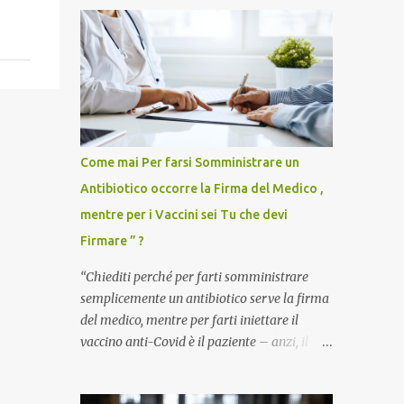
Come mai Per farsi Somministrare un
Antibiotico occorre la Firma del Medico ,
mentre per i Vaccini sei Tu che devi
Firmare ” ?
“Chiediti perché per farti somministrare
semplicemente un antibiotico serve la firma
del medico, mentre per farti iniettare il
vaccino anti-Covid è il paziente – anzi, il
cittadino sano – a dover firmare una
liberatoria di responsabilità. ” È una