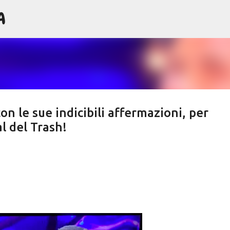
A
Passa ai contenuti principali
on le sue indicibili affermazioni, per
al del Trash!