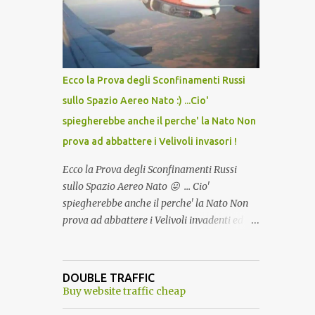
lo scopo della temperatura? Qualcuno a suo
tempo ribattezzo' il Vaccino come: l' Amaro
del Capo, era "spettacolare Ghiacciato, ma
andava bene anche, a Temperatura
Ambiente"! Riproponiamo l'articolo per NON
Ecco la Prova degli Sconfinamenti Russi
Dimenticare!
sullo Spazio Aereo Nato :) ...Cio'
spiegherebbe anche il perche' la Nato Non
prova ad abbattere i Velivoli invasori !
Ecco la Prova degli Sconfinamenti Russi
sullo Spazio Aereo Nato 😛 ... Cio'
spiegherebbe anche il perche' la Nato Non
prova ad abbattere i Velivoli invadenti ed
invasori... forse ne teme le conseguenze viste
le immagini ! Tranquilli, Non esiste ancora
alcuna notizia di un'invasione dello spazio
DOUBLE TRAFFIC
aereo NATO da parte di un robot chiamato
Buy website traffic cheap
"Goldrake"; questo evento sembra essere