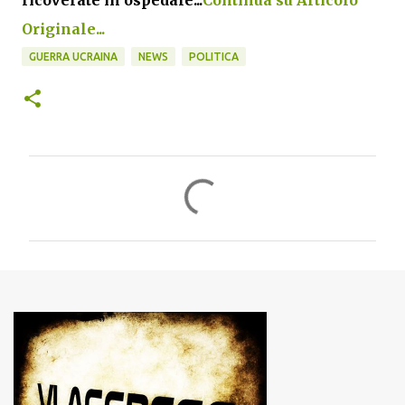
ricoverate in ospedale...
Continua su Articolo
Originale...
GUERRA UCRAINA
NEWS
POLITICA
C
o
m
m
e
n
t
i