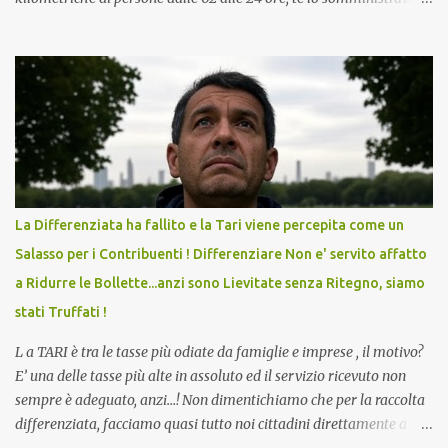
in Agosto con + 40° ? Ricordate i Camioncini di Gelati affittati per
lo scopo della temperatura? Qualcuno a suo tempo ribattezzo' il
Vaccino come: l' Amaro del Capo, era "spettacolare Ghiacciato, ma
andava bene anche, a Temperatura Ambiente"! Riproponiamo
l'articolo per NON Dimenticare!
La Differenziata ha fallito e la Tari viene percepita come un
Salasso per i Contribuenti ! Differenziare Non e' servito affatto
a Ridurre le Bollette...anzi sono Lievitate senza Ritegno, siamo
stati Truffati !
L a TARI è tra le tasse più odiate da famiglie e imprese , il motivo?
E’ una delle tasse più alte in assoluto ed il servizio ricevuto non
sempre è adeguato, anzi…! Non dimentichiamo che per la raccolta
differenziata, facciamo quasi tutto noi cittadini direttamente a