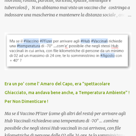
morbillo, rosolia, parotite, varicella, epatite, meningite e
tubercolosi) , N on abbiamo mai visto un vaccino che costringa a
indossare una mascherina e mantenere la distanza sociale , anche
quando eri completamente vaccinato… Non avevamo mai sentito
parlare di un vaccino che diffonda il virus anche dopo la
vaccinazione. Non avevamo mai sentito parlare di ricompense,
sconti, incentivi per vaccinarsi. Non avevamo mai visto
discriminazioni per coloro che non l’hanno fatto. Se non sei stato
vaccinato, nessuno aveva prima cercato di farti sentire una
persona cattiva. Non avevamo mai visto un vaccino che minacci le
relazioni tra familiari, colleghi e amici. Non avevamo mai visto un
vaccino usato per minacciare i mezzi di sussistenza, il lavoro o la
Era un po' come l' Amaro del Capo, era "spettacolare
scuola. Non avevamo mai visto un vaccino che permettesse a un
Ghiacciato, ma andava bene anche, a Temperatura Ambiente" !
dodicenne di ignorare il consenso dei genitori. Dopo tutti i vaccini
Per Non Dimenticare !
che abbiamo elencato sopra...
Ma se il Vaccino PFizer (come gli altri del resto) per arrivare agli
Hub Vaccinali richiedeva una temperatura di -70° ... .com'era
possibile che negli stessi Hub vaccinali in cui arrivava, con file
kilometriche di persone dalle 02 alle 24 ore, te lo somministravano