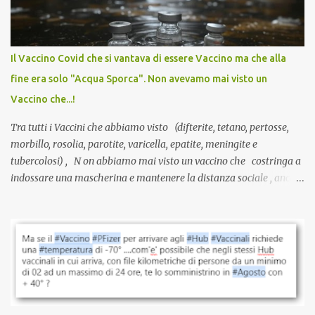
larga scala, ancora oggetto di studio e di discussione
internazionale serve solo una firma. La tua. Lo si somministra
anche a persone sane, giovani, senza fattori di rischio, spesso già
Il Vaccino Covid che si vantava di essere Vaccino ma che alla
guarite da un’infezione naturale . Ma non serve una visita, non
fine era solo "Acqua Sporca". Non avevamo mai visto un
serve una prescrizione. Non c’è diagnosi. Non c’è presa in carico.
Vaccino che...!
L’unico atto richiesto è una fi...
Tra tutti i Vaccini che abbiamo visto (difterite, tetano, pertosse,
morbillo, rosolia, parotite, varicella, epatite, meningite e
tubercolosi) , N on abbiamo mai visto un vaccino che costringa a
indossare una mascherina e mantenere la distanza sociale , anche
quando eri completamente vaccinato… Non avevamo mai sentito
parlare di un vaccino che diffonda il virus anche dopo la
vaccinazione. Non avevamo mai sentito parlare di ricompense,
sconti, incentivi per vaccinarsi. Non avevamo mai visto
discriminazioni per coloro che non l’hanno fatto. Se non sei stato
vaccinato, nessuno aveva prima cercato di farti sentire una
persona cattiva. Non avevamo mai visto un vaccino che minacci le
relazioni tra familiari, colleghi e amici. Non avevamo mai visto un