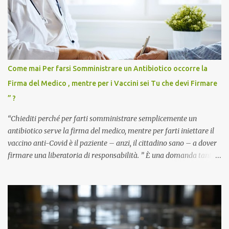
Come mai Per farsi Somministrare un Antibiotico occorre la
Firma del Medico , mentre per i Vaccini sei Tu che devi Firmare
” ?
“Chiediti perché per farti somministrare semplicemente un
antibiotico serve la firma del medico, mentre per farti iniettare il
vaccino anti-Covid è il paziente – anzi, il cittadino sano – a dover
firmare una liberatoria di responsabilità. ” È una domanda tanto
semplice quanto devastante quella posta dal dottor Andrea
Stramezzi, medico, che ha curato migliaia di pazienti durante la
pandemia. Un interrogativo che dovrebbe scuotere chiunque abbia
ancora il coraggio di pensare con la propria testa. Per il vaccino
anti-Covid, un pro-farmaco, con autorizzazione condizionata,
sviluppato in tempi record, con tecnologie mai utilizzate prima su