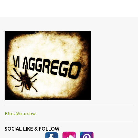
m
m
e
n
t
i
EforaVirarsow
SOCIAL LIKE & FOLLOW