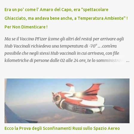
vaccino usato per minacciare i mezzi di sussistenza, il lavoro o la
Era un po' come l' Amaro del Capo, era "spettacolare
scuola. Non avevamo mai visto un vaccino che permettesse a un
Ghiacciato, ma andava bene anche, a Temperatura Ambiente" !
dodicenne di ignorare il consenso dei genitori. Dopo tutti i vaccini
Per Non Dimenticare !
che abbiamo elencato sopra...
Ma se il Vaccino PFizer (come gli altri del resto) per arrivare agli
Hub Vaccinali richiedeva una temperatura di -70° ... .com'era
possibile che negli stessi Hub vaccinali in cui arrivava, con file
kilometriche di persone dalle 02 alle 24 ore, te lo somministravano
in Agosto con + 40° ? Ricordate i Camioncini di Gelati affittati per
lo scopo della temperatura? Qualcuno a suo tempo ribattezzo' il
Vaccino come: l' Amaro del Capo, era "spettacolare Ghiacciato, ma
andava bene anche, a Temperatura Ambiente"! Riproponiamo
l'articolo per NON Dimenticare!
Ecco la Prova degli Sconfinamenti Russi sullo Spazio Aereo