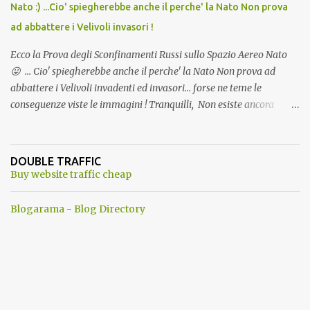
Nato :) ...Cio' spiegherebbe anche il perche' la Nato Non prova
ad abbattere i Velivoli invasori !
Ecco la Prova degli Sconfinamenti Russi sullo Spazio Aereo Nato
😛 ... Cio' spiegherebbe anche il perche' la Nato Non prova ad
abbattere i Velivoli invadenti ed invasori... forse ne teme le
conseguenze viste le immagini ! Tranquilli, Non esiste ancora
alcuna notizia di un'invasione dello spazio aereo NATO da parte di
un robot chiamato "Goldrake"; questo evento sembra essere
ancora una fantasia Nato o forse una "False Flag", per provocare
DOUBLE TRAFFIC
una guerra mondiale che difficilmente da menti sane, potrebbe
Buy website traffic cheap
scoccare ! !
Blogarama - Blog Directory