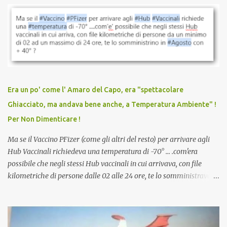
vaccinazione. Non avevamo mai sentito parlare di ricompense,
sconti, incentivi per vaccinarsi. Non avevamo mai visto
discriminazioni per coloro che non l’hanno fatto. Se non sei stato
vaccinato, nessuno aveva prima cercato di farti sentire una
persona cattiva. Non avevamo mai visto un vaccino che minacci le
relazioni tra familiari, colleghi e amici. Non avevamo mai visto un
vaccino usato per minacciare i mezzi di sussistenza, il lavoro o la
Era un po' come l' Amaro del Capo, era "spettacolare
scuola. Non avevamo mai visto un vaccino che permettesse a un
Ghiacciato, ma andava bene anche, a Temperatura Ambiente" !
dodicenne di ignorare il consenso dei genitori. Dopo tutti i vaccini
Per Non Dimenticare !
che abbiamo elencato sopra...
Ma se il Vaccino PFizer (come gli altri del resto) per arrivare agli
Hub Vaccinali richiedeva una temperatura di -70° ... .com'era
possibile che negli stessi Hub vaccinali in cui arrivava, con file
kilometriche di persone dalle 02 alle 24 ore, te lo somministravano
in Agosto con + 40° ? Ricordate i Camioncini di Gelati affittati per
lo scopo della temperatura? Qualcuno a suo tempo ribattezzo' il
Vaccino come: l' Amaro del Capo, era "spettacolare Ghiacciato, ma
andava bene anche, a Temperatura Ambiente"! Riproponiamo