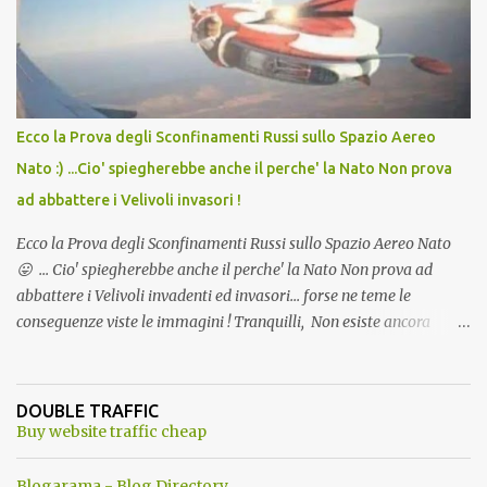
l'articolo per NON Dimenticare!
Ecco la Prova degli Sconfinamenti Russi sullo Spazio Aereo
Nato :) ...Cio' spiegherebbe anche il perche' la Nato Non prova
ad abbattere i Velivoli invasori !
Ecco la Prova degli Sconfinamenti Russi sullo Spazio Aereo Nato
😛 ... Cio' spiegherebbe anche il perche' la Nato Non prova ad
abbattere i Velivoli invadenti ed invasori... forse ne teme le
conseguenze viste le immagini ! Tranquilli, Non esiste ancora
alcuna notizia di un'invasione dello spazio aereo NATO da parte di
un robot chiamato "Goldrake"; questo evento sembra essere
ancora una fantasia Nato o forse una "False Flag", per provocare
DOUBLE TRAFFIC
una guerra mondiale che difficilmente da menti sane, potrebbe
Buy website traffic cheap
scoccare ! !
Blogarama - Blog Directory