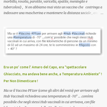
morbillo, rosolia, parotite, varicella, epatite, meningite e
tubercolosi) , N on abbiamo mai visto un vaccino che costringa a
indossare una mascherina e mantenere la distanza sociale , anche
quando eri completamente vaccinato… Non avevamo mai sentito
parlare di un vaccino che diffonda il virus anche dopo la
vaccinazione. Non avevamo mai sentito parlare di ricompense,
sconti, incentivi per vaccinarsi. Non avevamo mai visto
discriminazioni per coloro che non l’hanno fatto. Se non sei stato
vaccinato, nessuno aveva prima cercato di farti sentire una
persona cattiva. Non avevamo mai visto un vaccino che minacci le
relazioni tra familiari, colleghi e amici. Non avevamo mai visto un
vaccino usato per minacciare i mezzi di sussistenza, il lavoro o la
Era un po' come l' Amaro del Capo, era "spettacolare
scuola. Non avevamo mai visto un vaccino che permettesse a un
Ghiacciato, ma andava bene anche, a Temperatura Ambiente" !
dodicenne di ignorare il consenso dei genitori. Dopo tutti i vaccini
Per Non Dimenticare !
che abbiamo elencato sopra...
Ma se il Vaccino PFizer (come gli altri del resto) per arrivare agli
Hub Vaccinali richiedeva una temperatura di -70° ... .com'era
possibile che negli stessi Hub vaccinali in cui arrivava, con file