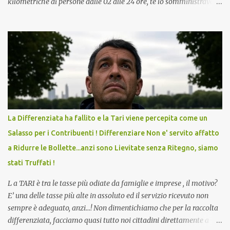
kilometriche di persone dalle 02 alle 24 ore, te lo somministravano
in Agosto con + 40° ? Ricordate i Camioncini di Gelati affittati per
lo scopo della temperatura? Qualcuno a suo tempo ribattezzo' il
Vaccino come: l' Amaro del Capo, era "spettacolare Ghiacciato, ma
andava bene anche, a Temperatura Ambiente"! Riproponiamo
l'articolo per NON Dimenticare!
La Differenziata ha fallito e la Tari viene percepita come un
Salasso per i Contribuenti ! Differenziare Non e' servito affatto
a Ridurre le Bollette...anzi sono Lievitate senza Ritegno, siamo
stati Truffati !
L a TARI è tra le tasse più odiate da famiglie e imprese , il motivo?
E’ una delle tasse più alte in assoluto ed il servizio ricevuto non
sempre è adeguato, anzi…! Non dimentichiamo che per la raccolta
differenziata, facciamo quasi tutto noi cittadini direttamente a