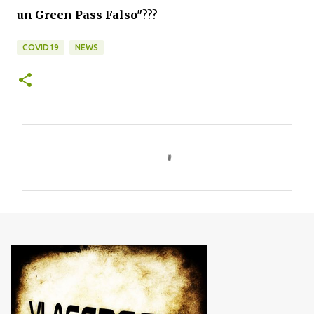
un Green Pass Falso"
???
COVID19
NEWS
C
o
m
m
e
n
t
i