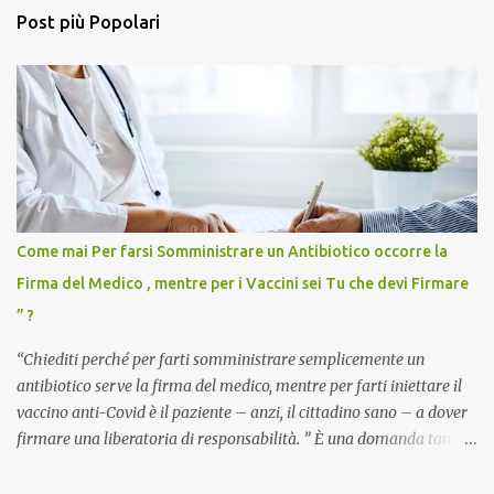
Post più Popolari
Come mai Per farsi Somministrare un Antibiotico occorre la
Firma del Medico , mentre per i Vaccini sei Tu che devi Firmare
” ?
“Chiediti perché per farti somministrare semplicemente un
antibiotico serve la firma del medico, mentre per farti iniettare il
vaccino anti-Covid è il paziente – anzi, il cittadino sano – a dover
firmare una liberatoria di responsabilità. ” È una domanda tanto
semplice quanto devastante quella posta dal dottor Andrea
Stramezzi, medico, che ha curato migliaia di pazienti durante la