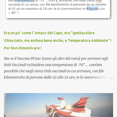
discriminazioni per coloro che non l’hanno fatto. Se non sei stato
vaccinato, nessuno aveva prima cercato di farti sentire una
persona cattiva. Non avevamo mai visto un vaccino che minacci le
relazioni tra familiari, colleghi e amici. Non avevamo mai visto un
vaccino usato per minacciare i mezzi di sussistenza, il lavoro o la
Era un po' come l' Amaro del Capo, era "spettacolare
scuola. Non avevamo mai visto un vaccino che permettesse a un
Ghiacciato, ma andava bene anche, a Temperatura Ambiente" !
dodicenne di ignorare il consenso dei genitori. Dopo tutti i vaccini
Per Non Dimenticare !
che abbiamo elencato sopra...
Ma se il Vaccino PFizer (come gli altri del resto) per arrivare agli
Hub Vaccinali richiedeva una temperatura di -70° ... .com'era
possibile che negli stessi Hub vaccinali in cui arrivava, con file
kilometriche di persone dalle 02 alle 24 ore, te lo somministravano
in Agosto con + 40° ? Ricordate i Camioncini di Gelati affittati per
lo scopo della temperatura? Qualcuno a suo tempo ribattezzo' il
Vaccino come: l' Amaro del Capo, era "spettacolare Ghiacciato, ma
andava bene anche, a Temperatura Ambiente"! Riproponiamo
l'articolo per NON Dimenticare!