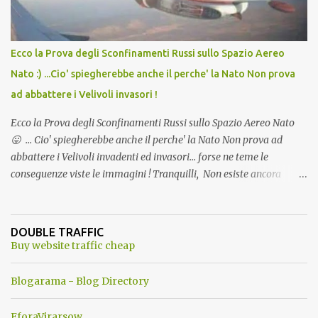
Ecco la Prova degli Sconfinamenti Russi sullo Spazio Aereo
Nato :) ...Cio' spiegherebbe anche il perche' la Nato Non prova
ad abbattere i Velivoli invasori !
Ecco la Prova degli Sconfinamenti Russi sullo Spazio Aereo Nato
😛 ... Cio' spiegherebbe anche il perche' la Nato Non prova ad
abbattere i Velivoli invadenti ed invasori... forse ne teme le
conseguenze viste le immagini ! Tranquilli, Non esiste ancora
alcuna notizia di un'invasione dello spazio aereo NATO da parte di
un robot chiamato "Goldrake"; questo evento sembra essere
ancora una fantasia Nato o forse una "False Flag", per provocare
DOUBLE TRAFFIC
una guerra mondiale che difficilmente da menti sane, potrebbe
Buy website traffic cheap
scoccare ! !
Blogarama - Blog Directory
EforaVirarsow