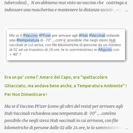
tubercolosi) , N on abbiamo mai visto un vaccino che costringa a
indossare una mascherina e mantenere la distanza sociale , anche
quando eri completamente vaccinato… Non avevamo mai sentito
parlare di un vaccino che diffonda il virus anche dopo la
vaccinazione. Non avevamo mai sentito parlare di ricompense,
sconti, incentivi per vaccinarsi. Non avevamo mai visto
discriminazioni per coloro che non l’hanno fatto. Se non sei stato
vaccinato, nessuno aveva prima cercato di farti sentire una
persona cattiva. Non avevamo mai visto un vaccino che minacci le
relazioni tra familiari, colleghi e amici. Non avevamo mai visto un
vaccino usato per minacciare i mezzi di sussistenza, il lavoro o la
Era un po' come l' Amaro del Capo, era "spettacolare
scuola. Non avevamo mai visto un vaccino che permettesse a un
Ghiacciato, ma andava bene anche, a Temperatura Ambiente" !
dodicenne di ignorare il consenso dei genitori. Dopo tutti i vaccini
Per Non Dimenticare !
che abbiamo elencato sopra...
Ma se il Vaccino PFizer (come gli altri del resto) per arrivare agli
Hub Vaccinali richiedeva una temperatura di -70° ... .com'era
possibile che negli stessi Hub vaccinali in cui arrivava, con file
kilometriche di persone dalle 02 alle 24 ore, te lo somministravano