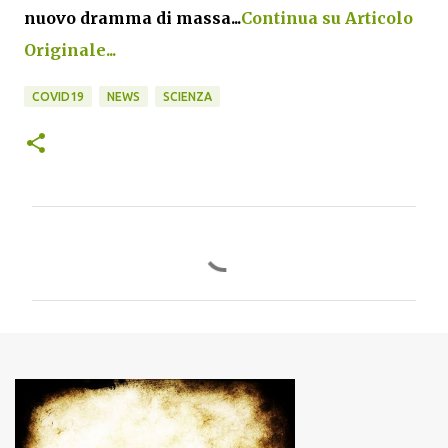
nuovo dramma di massa...
Continua su Articolo
Originale...
COVID19
NEWS
SCIENZA
C
o
m
m
e
n
t
i