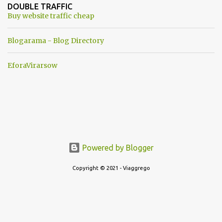
ancora una fantasia Nato o forse una "False Flag", per provocare
DOUBLE TRAFFIC
una guerra mondiale che difficilmente da menti sane, potrebbe
Buy website traffic cheap
scoccare ! !
Blogarama - Blog Directory
EforaVirarsow
Powered by Blogger
Copyright © 2021 - Viaggrego