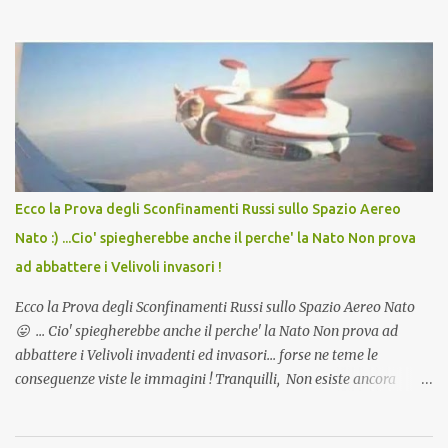
in Agosto con + 40° ? Ricordate i Camioncini di Gelati affittati per
lo scopo della temperatura? Qualcuno a suo tempo ribattezzo' il
Vaccino come: l' Amaro del Capo, era "spettacolare Ghiacciato, ma
andava bene anche, a Temperatura Ambiente"! Riproponiamo
l'articolo per NON Dimenticare!
Ecco la Prova degli Sconfinamenti Russi sullo Spazio Aereo
Nato :) ...Cio' spiegherebbe anche il perche' la Nato Non prova
ad abbattere i Velivoli invasori !
Ecco la Prova degli Sconfinamenti Russi sullo Spazio Aereo Nato
😛 ... Cio' spiegherebbe anche il perche' la Nato Non prova ad
abbattere i Velivoli invadenti ed invasori... forse ne teme le
conseguenze viste le immagini ! Tranquilli, Non esiste ancora
alcuna notizia di un'invasione dello spazio aereo NATO da parte di
un robot chiamato "Goldrake"; questo evento sembra essere