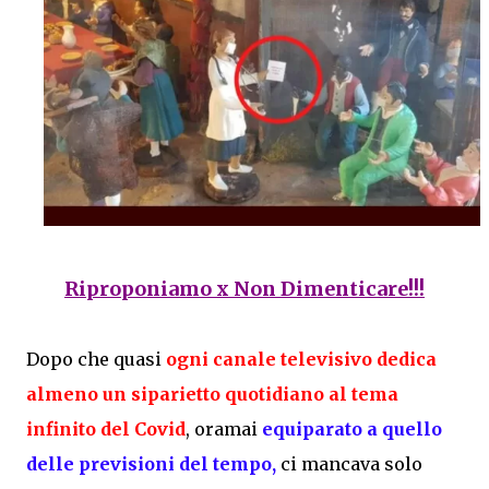
Riproponiamo x Non Dimenticare!!!
Dopo che quasi
ogni canale televisivo dedica
almeno un siparietto quotidiano al tema
infinito del
Covid
, oramai
equiparato a quello
delle previsioni del tempo,
ci mancava solo