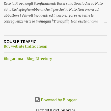
Ecco la Prova degli Sconfinamenti Russi sullo Spazio Aereo Nato
😛 ... Cio' spiegherebbe anche il perche' la Nato Non prova ad
abbattere i Velivoli invadenti ed invasori... forse ne teme le
conseguenze viste le immagini ! Tranquilli, Non esiste ancora
alcuna notizia di un'invasione dello spazio aereo NATO da parte di
un robot chiamato "Goldrake"; questo evento sembra essere
ancora una fantasia Nato o forse una "False Flag", per provocare
DOUBLE TRAFFIC
una guerra mondiale che difficilmente da menti sane, potrebbe
Buy website traffic cheap
scoccare ! !
Blogarama - Blog Directory
Powered by Blogger
Copyright © 2021 - Viaggrego