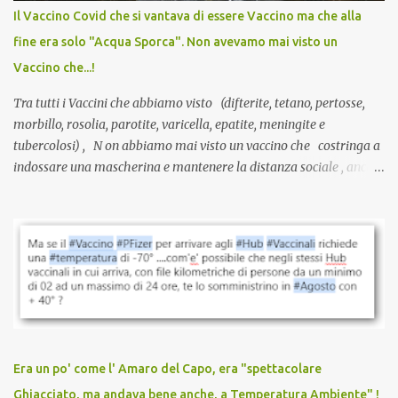
anche a persone sane, giovani, senza fattori di rischio, spesso già
Il Vaccino Covid che si vantava di essere Vaccino ma che alla
guarite da un’infezione naturale . Ma non serve una visita, non
fine era solo "Acqua Sporca". Non avevamo mai visto un
serve una prescrizione. Non c’è diagnosi. Non c’è presa in carico.
Vaccino che...!
L’unico atto richiesto è una fi...
Tra tutti i Vaccini che abbiamo visto (difterite, tetano, pertosse,
morbillo, rosolia, parotite, varicella, epatite, meningite e
tubercolosi) , N on abbiamo mai visto un vaccino che costringa a
indossare una mascherina e mantenere la distanza sociale , anche
quando eri completamente vaccinato… Non avevamo mai sentito
parlare di un vaccino che diffonda il virus anche dopo la
vaccinazione. Non avevamo mai sentito parlare di ricompense,
sconti, incentivi per vaccinarsi. Non avevamo mai visto
discriminazioni per coloro che non l’hanno fatto. Se non sei stato
vaccinato, nessuno aveva prima cercato di farti sentire una
persona cattiva. Non avevamo mai visto un vaccino che minacci le
relazioni tra familiari, colleghi e amici. Non avevamo mai visto un
vaccino usato per minacciare i mezzi di sussistenza, il lavoro o la
Era un po' come l' Amaro del Capo, era "spettacolare
scuola. Non avevamo mai visto un vaccino che permettesse a un
Ghiacciato, ma andava bene anche, a Temperatura Ambiente" !