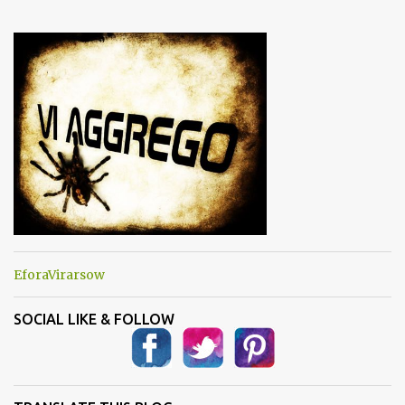
e
n
t
i
EforaVirarsow
SOCIAL LIKE & FOLLOW