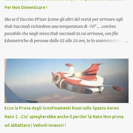
dodicenne di ignorare il consenso dei genitori. Dopo tutti i vaccini
Per Non Dimenticare !
che abbiamo elencato sopra...
Ma se il Vaccino PFizer (come gli altri del resto) per arrivare agli
Hub Vaccinali richiedeva una temperatura di -70° ... .com'era
possibile che negli stessi Hub vaccinali in cui arrivava, con file
kilometriche di persone dalle 02 alle 24 ore, te lo somministravano
in Agosto con + 40° ? Ricordate i Camioncini di Gelati affittati per
lo scopo della temperatura? Qualcuno a suo tempo ribattezzo' il
Vaccino come: l' Amaro del Capo, era "spettacolare Ghiacciato, ma
andava bene anche, a Temperatura Ambiente"! Riproponiamo
l'articolo per NON Dimenticare!
Ecco la Prova degli Sconfinamenti Russi sullo Spazio Aereo
Nato :) ...Cio' spiegherebbe anche il perche' la Nato Non prova
ad abbattere i Velivoli invasori !