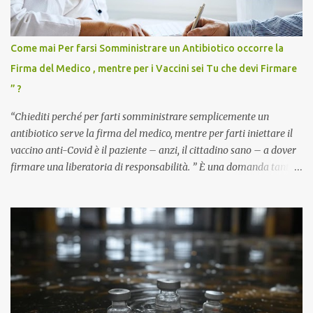
Come mai Per farsi Somministrare un Antibiotico occorre la
Firma del Medico , mentre per i Vaccini sei Tu che devi Firmare
” ?
“Chiediti perché per farti somministrare semplicemente un
antibiotico serve la firma del medico, mentre per farti iniettare il
vaccino anti-Covid è il paziente – anzi, il cittadino sano – a dover
firmare una liberatoria di responsabilità. ” È una domanda tanto
semplice quanto devastante quella posta dal dottor Andrea
Stramezzi, medico, che ha curato migliaia di pazienti durante la
pandemia. Un interrogativo che dovrebbe scuotere chiunque abbia
ancora il coraggio di pensare con la propria testa. Per il vaccino
anti-Covid, un pro-farmaco, con autorizzazione condizionata,
sviluppato in tempi record, con tecnologie mai utilizzate prima su
larga scala, ancora oggetto di studio e di discussione
internazionale serve solo una firma. La tua. Lo si somministra