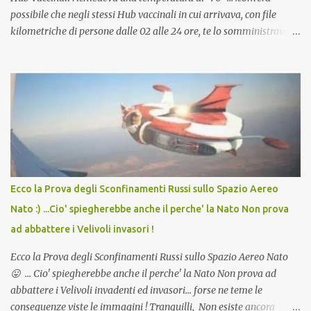
possibile che negli stessi Hub vaccinali in cui arrivava, con file
kilometriche di persone dalle 02 alle 24 ore, te lo somministravano
in Agosto con + 40° ? Ricordate i Camioncini di Gelati affittati per
lo scopo della temperatura? Qualcuno a suo tempo ribattezzo' il
Vaccino come: l' Amaro del Capo, era "spettacolare Ghiacciato, ma
andava bene anche, a Temperatura Ambiente"! Riproponiamo
l'articolo per NON Dimenticare!
Ecco la Prova degli Sconfinamenti Russi sullo Spazio Aereo
Nato :) ...Cio' spiegherebbe anche il perche' la Nato Non prova
ad abbattere i Velivoli invasori !
Ecco la Prova degli Sconfinamenti Russi sullo Spazio Aereo Nato
😛 ... Cio' spiegherebbe anche il perche' la Nato Non prova ad
abbattere i Velivoli invadenti ed invasori... forse ne teme le
conseguenze viste le immagini ! Tranquilli, Non esiste ancora