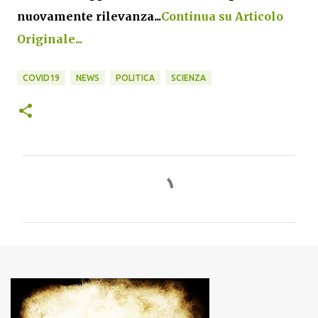
nuovamente rilevanza...
Continua su Articolo
Originale...
COVID19
NEWS
POLITICA
SCIENZA
C
o
m
m
e
n
t
i