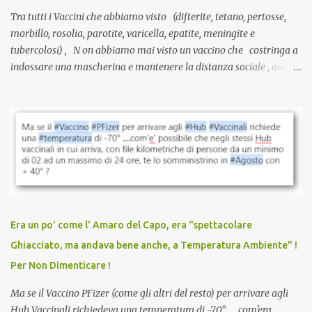
Tra tutti i Vaccini che abbiamo visto (difterite, tetano, pertosse,
morbillo, rosolia, parotite, varicella, epatite, meningite e
tubercolosi) , N on abbiamo mai visto un vaccino che costringa a
indossare una mascherina e mantenere la distanza sociale , anche
quando eri completamente vaccinato… Non avevamo mai sentito
parlare di un vaccino che diffonda il virus anche dopo la
vaccinazione. Non avevamo mai sentito parlare di ricompense,
sconti, incentivi per vaccinarsi. Non avevamo mai visto
discriminazioni per coloro che non l’hanno fatto. Se non sei stato
vaccinato, nessuno aveva prima cercato di farti sentire una
persona cattiva. Non avevamo mai visto un vaccino che minacci le
relazioni tra familiari, colleghi e amici. Non avevamo mai visto un
vaccino usato per minacciare i mezzi di sussistenza, il lavoro o la
Era un po' come l' Amaro del Capo, era "spettacolare
scuola. Non avevamo mai visto un vaccino che permettesse a un
Ghiacciato, ma andava bene anche, a Temperatura Ambiente" !
dodicenne di ignorare il consenso dei genitori. Dopo tutti i vaccini
Per Non Dimenticare !
che abbiamo elencato sopra...
Ma se il Vaccino PFizer (come gli altri del resto) per arrivare agli
Hub Vaccinali richiedeva una temperatura di -70° ... .com'era