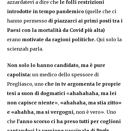
azzardatevi a dire che
le folli restrizioni
introdotte in tempo pandemico
(quelle che ci
hanno permesso
di piazzarci ai primi posti tra i
Paesi con la mortalità da Covid più alta)
erano
motivate da ragioni politiche.
Qui solo la
scienzah parla.
Non solo lo hanno candidato, ma è pure
capolista:
un medico dello spessore di
Pregliasco, uno
che in tv argomenta le proprie
tesi a suon di dogmatici
«
ahahahaha, ma lei
non capisce niente
»,
«ahahaha, ma stia zitto»
e «ahahha, ma si vergogni,
non è vero». Uno
che
l’anno scorso ci ha preso tutti per coglioni
cantandoci la versione vaccinale di
Jingle