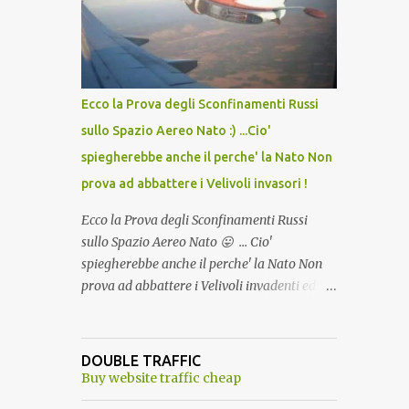
lo scopo della temperatura? Qualcuno a suo
tempo ribattezzo' il Vaccino come: l' Amaro
del Capo, era "spettacolare Ghiacciato, ma
andava bene anche, a Temperatura
Ambiente"! Riproponiamo l'articolo per NON
Ecco la Prova degli Sconfinamenti Russi
Dimenticare!
sullo Spazio Aereo Nato :) ...Cio'
spiegherebbe anche il perche' la Nato Non
prova ad abbattere i Velivoli invasori !
Ecco la Prova degli Sconfinamenti Russi
sullo Spazio Aereo Nato 😛 ... Cio'
spiegherebbe anche il perche' la Nato Non
prova ad abbattere i Velivoli invadenti ed
invasori... forse ne teme le conseguenze viste
le immagini ! Tranquilli, Non esiste ancora
alcuna notizia di un'invasione dello spazio
DOUBLE TRAFFIC
aereo NATO da parte di un robot chiamato
Buy website traffic cheap
"Goldrake"; questo evento sembra essere