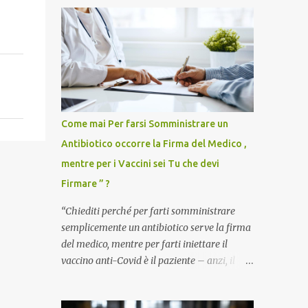
Come mai Per farsi Somministrare un
Antibiotico occorre la Firma del Medico ,
mentre per i Vaccini sei Tu che devi
Firmare ” ?
“Chiediti perché per farti somministrare
semplicemente un antibiotico serve la firma
del medico, mentre per farti iniettare il
vaccino anti-Covid è il paziente – anzi, il
cittadino sano – a dover firmare una
liberatoria di responsabilità. ” È una