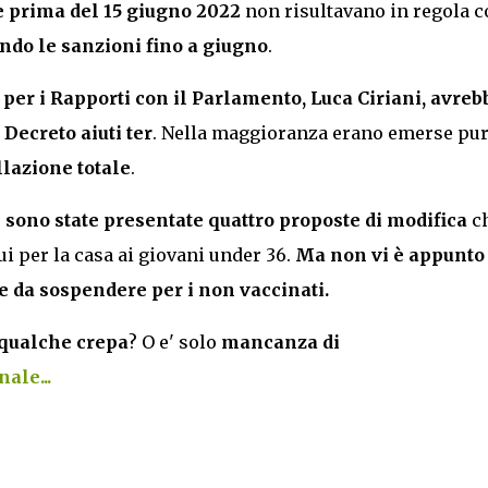
he prima del 15 giugno 2022
non risultavano in regola c
do le sanzioni fino a giugno
.
 per i Rapporti con il Parlamento, Luca Ciriani, avreb
ecreto aiuti ter
. Nella maggioranza erano emerse pu
llazione totale
.
 sono state presentate quattro proposte di modifica
c
i per la casa ai giovani under 36.
Ma non vi è appunto
da sospendere per i non vaccinati.
 qualche crepa
? O e' solo
mancanza di
ale...