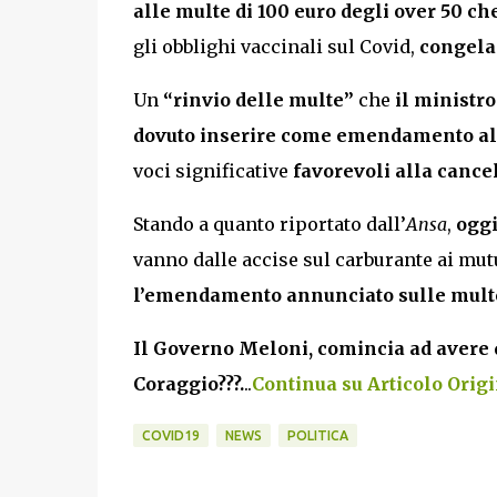
alle multe di 100 euro degli over 50 c
gli obblighi vaccinali sul Covid,
congelan
Un
“rinvio delle multe”
che
il ministro
dovuto inserire come emendamento al D
voci significative
favorevoli alla cance
Stando a quanto riportato dall’
Ansa
,
oggi
vanno dalle accise sul carburante ai mutu
l’emendamento annunciato sulle multe 
Il Governo Meloni, comincia ad avere
Coraggio???.
..
Continua su Articolo Origin
COVID19
NEWS
POLITICA