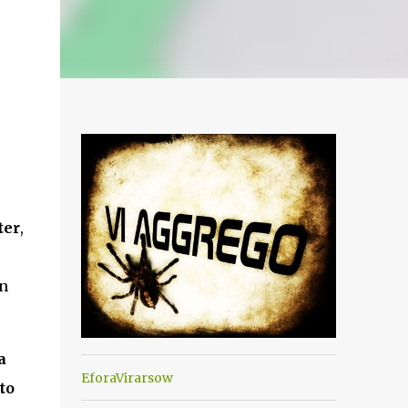
ter
,
in
a
EforaVirarsow
to