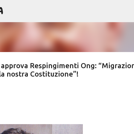
A
Passa ai contenuti principali
 approva Respingimenti Ong: “Migrazio
a nostra Costituzione”!