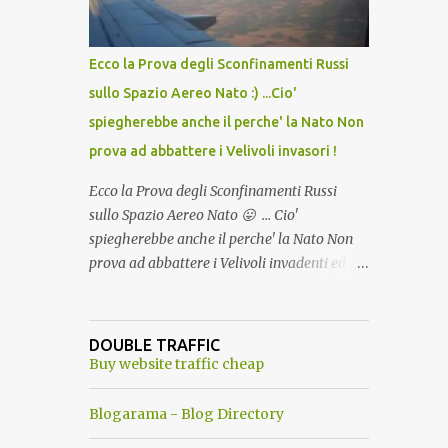
del Capo, era "spettacolare Ghiacciato, ma
andava bene anche, a Temperatura
Ambiente"! Riproponiamo l'articolo per NON
Ecco la Prova degli Sconfinamenti Russi
Dimenticare!
sullo Spazio Aereo Nato :) ...Cio'
spiegherebbe anche il perche' la Nato Non
prova ad abbattere i Velivoli invasori !
Ecco la Prova degli Sconfinamenti Russi
sullo Spazio Aereo Nato 😛 ... Cio'
spiegherebbe anche il perche' la Nato Non
prova ad abbattere i Velivoli invadenti ed
invasori... forse ne teme le conseguenze viste
le immagini ! Tranquilli, Non esiste ancora
alcuna notizia di un'invasione dello spazio
DOUBLE TRAFFIC
aereo NATO da parte di un robot chiamato
Buy website traffic cheap
"Goldrake"; questo evento sembra essere
ancora una fantasia Nato o forse una "False
Blogarama - Blog Directory
Flag", per provocare una guerra mondiale