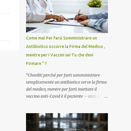
Come mai Per farsi Somministrare un
Antibiotico occorre la Firma del Medico ,
mentre per i Vaccini sei Tu che devi
Firmare ” ?
“Chiediti perché per farti somministrare
semplicemente un antibiotico serve la firma
del medico, mentre per farti iniettare il
vaccino anti-Covid è il paziente – anzi, il
cittadino sano – a dover firmare una
liberatoria di responsabilità. ” È una
domanda tanto semplice quanto devastante
quella posta dal dottor Andrea Stramezzi,