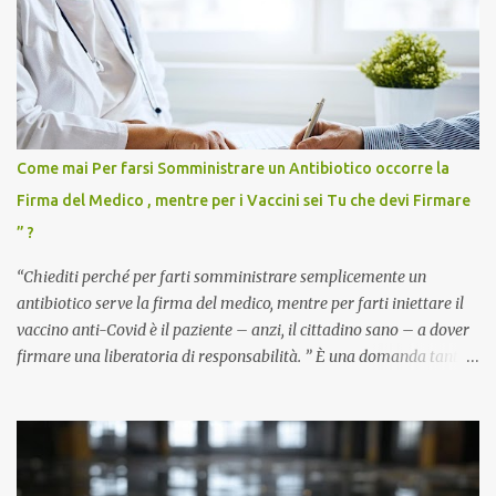
Come mai Per farsi Somministrare un Antibiotico occorre la
Firma del Medico , mentre per i Vaccini sei Tu che devi Firmare
” ?
“Chiediti perché per farti somministrare semplicemente un
antibiotico serve la firma del medico, mentre per farti iniettare il
vaccino anti-Covid è il paziente – anzi, il cittadino sano – a dover
firmare una liberatoria di responsabilità. ” È una domanda tanto
semplice quanto devastante quella posta dal dottor Andrea
Stramezzi, medico, che ha curato migliaia di pazienti durante la
pandemia. Un interrogativo che dovrebbe scuotere chiunque abbia
ancora il coraggio di pensare con la propria testa. Per il vaccino
anti-Covid, un pro-farmaco, con autorizzazione condizionata,