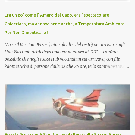
relazioni tra familiari, colleghi e amici. Non avevamo mai visto un
vaccino usato per minacciare i mezzi di sussistenza, il lavoro o la
Era un po' come l' Amaro del Capo, era "spettacolare
scuola. Non avevamo mai visto un vaccino che permettesse a un
Ghiacciato, ma andava bene anche, a Temperatura Ambiente" !
dodicenne di ignorare il consenso dei genitori. Dopo tutti i vaccini
Per Non Dimenticare !
che abbiamo elencato sopra...
Ma se il Vaccino PFizer (come gli altri del resto) per arrivare agli
Hub Vaccinali richiedeva una temperatura di -70° ... .com'era
possibile che negli stessi Hub vaccinali in cui arrivava, con file
kilometriche di persone dalle 02 alle 24 ore, te lo somministravano
in Agosto con + 40° ? Ricordate i Camioncini di Gelati affittati per
lo scopo della temperatura? Qualcuno a suo tempo ribattezzo' il
Vaccino come: l' Amaro del Capo, era "spettacolare Ghiacciato, ma
andava bene anche, a Temperatura Ambiente"! Riproponiamo
l'articolo per NON Dimenticare!
Ecco la Prova degli Sconfinamenti Russi sullo Spazio Aereo