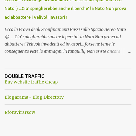
Nato :) ...Cio' spiegherebbe anche il perche' la Nato Non prova
ad abbattere i Velivoli invasori !
Ecco la Prova degli Sconfinamenti Russi sullo Spazio Aereo Nato
😛 ... Cio' spiegherebbe anche il perche' la Nato Non prova ad
abbattere i Velivoli invadenti ed invasori... forse ne teme le
conseguenze viste le immagini ! Tranquilli, Non esiste ancora
alcuna notizia di un'invasione dello spazio aereo NATO da parte di
un robot chiamato "Goldrake"; questo evento sembra essere
ancora una fantasia Nato o forse una "False Flag", per provocare
DOUBLE TRAFFIC
una guerra mondiale che difficilmente da menti sane, potrebbe
Buy website traffic cheap
scoccare ! !
Blogarama - Blog Directory
EforaVirarsow