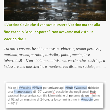
sviluppato in tempi record, con tecnologie mai utilizzate prima su
larga scala, ancora oggetto di studio e di discussione
internazionale serve solo una firma. La tua. Lo si somministra
anche a persone sane, giovani, senza fattori di rischio, spesso già
Il Vaccino Covid che si vantava di essere Vaccino ma che alla
guarite da un’infezione naturale . Ma non serve una visita, non
fine era solo "Acqua Sporca". Non avevamo mai visto un
serve una prescrizione. Non c’è diagnosi. Non c’è presa in carico.
Vaccino che...!
L’unico atto richiesto è una fi...
Tra tutti i Vaccini che abbiamo visto (difterite, tetano, pertosse,
morbillo, rosolia, parotite, varicella, epatite, meningite e
tubercolosi) , N on abbiamo mai visto un vaccino che costringa a
indossare una mascherina e mantenere la distanza sociale , anche
quando eri completamente vaccinato… Non avevamo mai sentito
parlare di un vaccino che diffonda il virus anche dopo la
vaccinazione. Non avevamo mai sentito parlare di ricompense,
sconti, incentivi per vaccinarsi. Non avevamo mai visto
discriminazioni per coloro che non l’hanno fatto. Se non sei stato
vaccinato, nessuno aveva prima cercato di farti sentire una
persona cattiva. Non avevamo mai visto un vaccino che minacci le