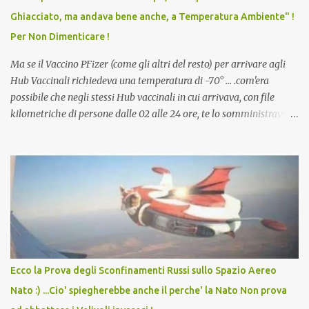
scuola. Non avevamo mai visto un vaccino che permettesse a un
Ghiacciato, ma andava bene anche, a Temperatura Ambiente" !
dodicenne di ignorare il consenso dei genitori. Dopo tutti i vaccini
Per Non Dimenticare !
che abbiamo elencato sopra...
Ma se il Vaccino PFizer (come gli altri del resto) per arrivare agli
Hub Vaccinali richiedeva una temperatura di -70° ... .com'era
possibile che negli stessi Hub vaccinali in cui arrivava, con file
kilometriche di persone dalle 02 alle 24 ore, te lo somministravano
in Agosto con + 40° ? Ricordate i Camioncini di Gelati affittati per
lo scopo della temperatura? Qualcuno a suo tempo ribattezzo' il
Vaccino come: l' Amaro del Capo, era "spettacolare Ghiacciato, ma
andava bene anche, a Temperatura Ambiente"! Riproponiamo
l'articolo per NON Dimenticare!
Ecco la Prova degli Sconfinamenti Russi sullo Spazio Aereo
Nato :) ...Cio' spiegherebbe anche il perche' la Nato Non prova