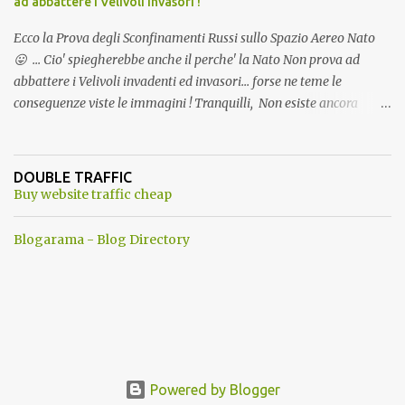
ad abbattere i Velivoli invasori !
Ecco la Prova degli Sconfinamenti Russi sullo Spazio Aereo Nato
😛 ... Cio' spiegherebbe anche il perche' la Nato Non prova ad
abbattere i Velivoli invadenti ed invasori... forse ne teme le
conseguenze viste le immagini ! Tranquilli, Non esiste ancora
alcuna notizia di un'invasione dello spazio aereo NATO da parte di
un robot chiamato "Goldrake"; questo evento sembra essere
ancora una fantasia Nato o forse una "False Flag", per provocare
DOUBLE TRAFFIC
una guerra mondiale che difficilmente da menti sane, potrebbe
Buy website traffic cheap
scoccare ! !
Blogarama - Blog Directory
Powered by Blogger