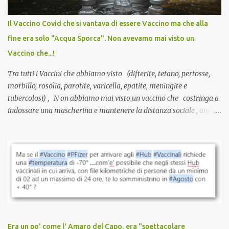
internazionale serve solo una firma. La tua. Lo si somministra
anche a persone sane, giovani, senza fattori di rischio, spesso già
Il Vaccino Covid che si vantava di essere Vaccino ma che alla
guarite da un’infezione naturale . Ma non serve una visita, non
fine era solo "Acqua Sporca". Non avevamo mai visto un
serve una prescrizione. Non c’è diagnosi. Non c’è presa in carico.
Vaccino che...!
L’unico atto richiesto è una fi...
Tra tutti i Vaccini che abbiamo visto (difterite, tetano, pertosse,
morbillo, rosolia, parotite, varicella, epatite, meningite e
tubercolosi) , N on abbiamo mai visto un vaccino che costringa a
indossare una mascherina e mantenere la distanza sociale , anche
quando eri completamente vaccinato… Non avevamo mai sentito
parlare di un vaccino che diffonda il virus anche dopo la
vaccinazione. Non avevamo mai sentito parlare di ricompense,
sconti, incentivi per vaccinarsi. Non avevamo mai visto
discriminazioni per coloro che non l’hanno fatto. Se non sei stato
vaccinato, nessuno aveva prima cercato di farti sentire una
persona cattiva. Non avevamo mai visto un vaccino che minacci le
relazioni tra familiari, colleghi e amici. Non avevamo mai visto un
vaccino usato per minacciare i mezzi di sussistenza, il lavoro o la
Era un po' come l' Amaro del Capo, era "spettacolare