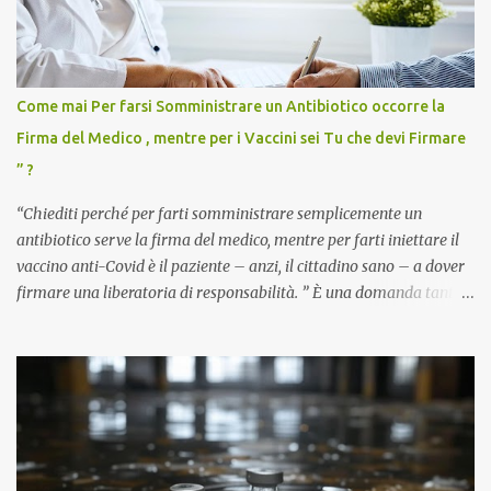
Come mai Per farsi Somministrare un Antibiotico occorre la
Firma del Medico , mentre per i Vaccini sei Tu che devi Firmare
” ?
“Chiediti perché per farti somministrare semplicemente un
antibiotico serve la firma del medico, mentre per farti iniettare il
vaccino anti-Covid è il paziente – anzi, il cittadino sano – a dover
firmare una liberatoria di responsabilità. ” È una domanda tanto
semplice quanto devastante quella posta dal dottor Andrea
Stramezzi, medico, che ha curato migliaia di pazienti durante la
pandemia. Un interrogativo che dovrebbe scuotere chiunque abbia
ancora il coraggio di pensare con la propria testa. Per il vaccino
anti-Covid, un pro-farmaco, con autorizzazione condizionata,
sviluppato in tempi record, con tecnologie mai utilizzate prima su
larga scala, ancora oggetto di studio e di discussione