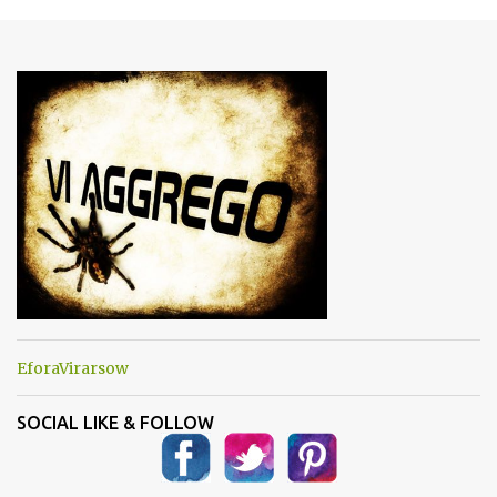
m
e
n
t
i
EforaVirarsow
SOCIAL LIKE & FOLLOW