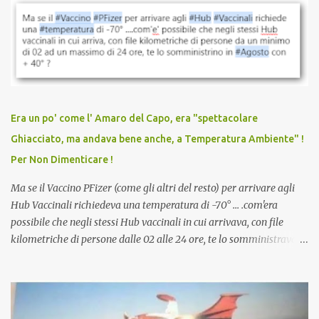
vaccinazione. Non avevamo mai sentito parlare di ricompense,
sconti, incentivi per vaccinarsi. Non avevamo mai visto
discriminazioni per coloro che non l’hanno fatto. Se non sei stato
vaccinato, nessuno aveva prima cercato di farti sentire una
persona cattiva. Non avevamo mai visto un vaccino che minacci le
relazioni tra familiari, colleghi e amici. Non avevamo mai visto un
vaccino usato per minacciare i mezzi di sussistenza, il lavoro o la
Era un po' come l' Amaro del Capo, era "spettacolare
scuola. Non avevamo mai visto un vaccino che permettesse a un
Ghiacciato, ma andava bene anche, a Temperatura Ambiente" !
dodicenne di ignorare il consenso dei genitori. Dopo tutti i vaccini
Per Non Dimenticare !
che abbiamo elencato sopra...
Ma se il Vaccino PFizer (come gli altri del resto) per arrivare agli
Hub Vaccinali richiedeva una temperatura di -70° ... .com'era
possibile che negli stessi Hub vaccinali in cui arrivava, con file
kilometriche di persone dalle 02 alle 24 ore, te lo somministravano
in Agosto con + 40° ? Ricordate i Camioncini di Gelati affittati per
lo scopo della temperatura? Qualcuno a suo tempo ribattezzo' il
Vaccino come: l' Amaro del Capo, era "spettacolare Ghiacciato, ma
andava bene anche, a Temperatura Ambiente"! Riproponiamo