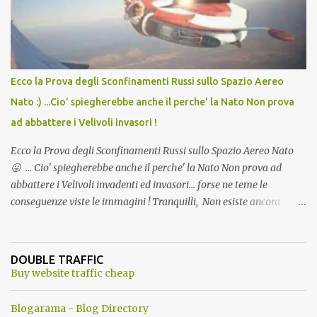
l'articolo per NON Dimenticare!
Ecco la Prova degli Sconfinamenti Russi sullo Spazio Aereo
Nato :) ...Cio' spiegherebbe anche il perche' la Nato Non prova
ad abbattere i Velivoli invasori !
Ecco la Prova degli Sconfinamenti Russi sullo Spazio Aereo Nato
😛 ... Cio' spiegherebbe anche il perche' la Nato Non prova ad
abbattere i Velivoli invadenti ed invasori... forse ne teme le
conseguenze viste le immagini ! Tranquilli, Non esiste ancora
alcuna notizia di un'invasione dello spazio aereo NATO da parte di
un robot chiamato "Goldrake"; questo evento sembra essere
ancora una fantasia Nato o forse una "False Flag", per provocare
DOUBLE TRAFFIC
una guerra mondiale che difficilmente da menti sane, potrebbe
Buy website traffic cheap
scoccare ! !
Blogarama - Blog Directory