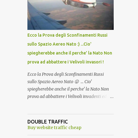
lo scopo della temperatura? Qualcuno a suo
tempo ribattezzo' il Vaccino come: l' Amaro
del Capo, era "spettacolare Ghiacciato, ma
andava bene anche, a Temperatura
Ambiente"! Riproponiamo l'articolo per NON
Ecco la Prova degli Sconfinamenti Russi
Dimenticare!
sullo Spazio Aereo Nato :) ...Cio'
spiegherebbe anche il perche' la Nato Non
prova ad abbattere i Velivoli invasori !
Ecco la Prova degli Sconfinamenti Russi
sullo Spazio Aereo Nato 😛 ... Cio'
spiegherebbe anche il perche' la Nato Non
prova ad abbattere i Velivoli invadenti ed
invasori... forse ne teme le conseguenze viste
le immagini ! Tranquilli, Non esiste ancora
alcuna notizia di un'invasione dello spazio
DOUBLE TRAFFIC
aereo NATO da parte di un robot chiamato
Buy website traffic cheap
"Goldrake"; questo evento sembra essere