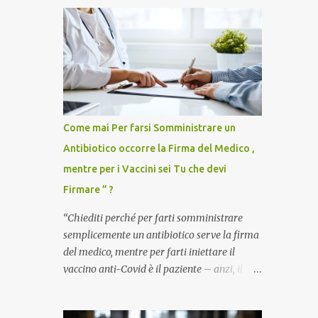
Come mai Per farsi Somministrare un
Antibiotico occorre la Firma del Medico ,
mentre per i Vaccini sei Tu che devi
Firmare ” ?
“Chiediti perché per farti somministrare
semplicemente un antibiotico serve la firma
del medico, mentre per farti iniettare il
vaccino anti-Covid è il paziente – anzi, il
cittadino sano – a dover firmare una
liberatoria di responsabilità. ” È una