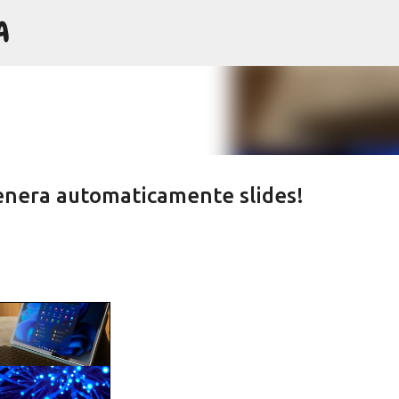
A
Passa ai contenuti principali
 genera automaticamente slides!