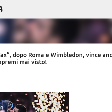
A
Passa ai contenuti principali
-Vax”, dopo Roma e Wimbledon, vince an
epremi mai visto!