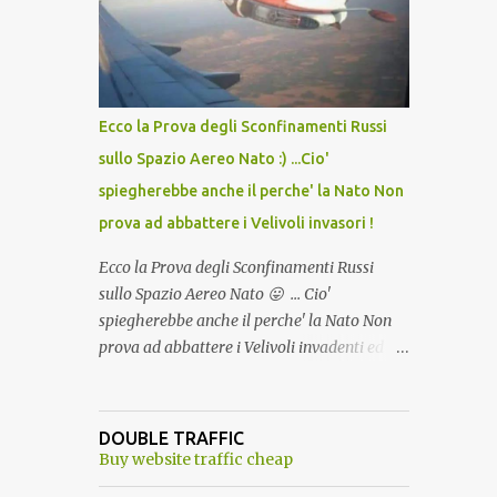
lo scopo della temperatura? Qualcuno a suo
tempo ribattezzo' il Vaccino come: l' Amaro
del Capo, era "spettacolare Ghiacciato, ma
andava bene anche, a Temperatura
Ambiente"! Riproponiamo l'articolo per NON
Ecco la Prova degli Sconfinamenti Russi
Dimenticare!
sullo Spazio Aereo Nato :) ...Cio'
spiegherebbe anche il perche' la Nato Non
prova ad abbattere i Velivoli invasori !
Ecco la Prova degli Sconfinamenti Russi
sullo Spazio Aereo Nato 😛 ... Cio'
spiegherebbe anche il perche' la Nato Non
prova ad abbattere i Velivoli invadenti ed
invasori... forse ne teme le conseguenze viste
le immagini ! Tranquilli, Non esiste ancora
alcuna notizia di un'invasione dello spazio
DOUBLE TRAFFIC
aereo NATO da parte di un robot chiamato
Buy website traffic cheap
"Goldrake"; questo evento sembra essere