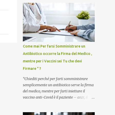
Come mai Per farsi Somministrare un
Antibiotico occorre la Firma del Medico ,
mentre per i Vaccini sei Tu che devi
Firmare ” ?
“Chiediti perché per farti somministrare
semplicemente un antibiotico serve la firma
del medico, mentre per farti iniettare il
vaccino anti-Covid è il paziente – anzi, il
cittadino sano – a dover firmare una
liberatoria di responsabilità. ” È una