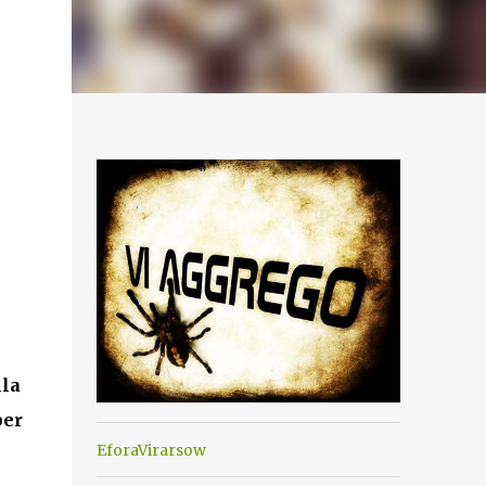
lla
per
EforaVirarsow