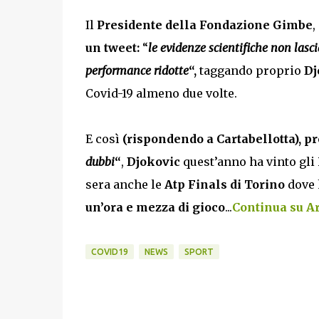
Il
Presidente della Fondazione Gimbe
,
un tweet:
“
le evidenze scientifiche non lasc
performance ridotte
“,
taggando proprio
Dj
Covid-19 almeno due volte.
E così
(rispondendo a Cartabellotta), p
dubbi
“
,
Djokovic
quest’anno ha vinto gli
sera anche le
Atp Finals di Torino
dove 
un’ora e mezza di gioco
...
Continua su Art
COVID19
NEWS
SPORT