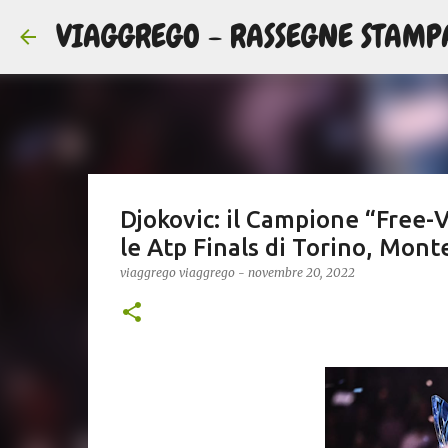
VIAGGREGO - RASSEGNE STAMP
Djokovic: il Campione “Free
le Atp Finals di Torino, Mont
viaggrego
viaggrego
-
novembre 20, 2022