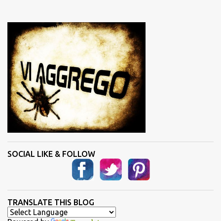
e
n
t
i
SOCIAL LIKE & FOLLOW
TRANSLATE THIS BLOG