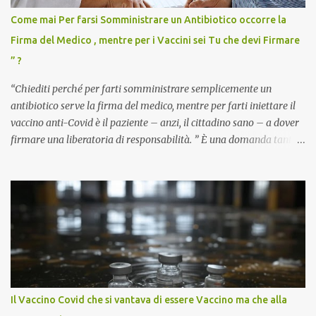
Come mai Per farsi Somministrare un Antibiotico occorre la
Firma del Medico , mentre per i Vaccini sei Tu che devi Firmare
” ?
“Chiediti perché per farti somministrare semplicemente un
antibiotico serve la firma del medico, mentre per farti iniettare il
vaccino anti-Covid è il paziente – anzi, il cittadino sano – a dover
firmare una liberatoria di responsabilità. ” È una domanda tanto
semplice quanto devastante quella posta dal dottor Andrea
Stramezzi, medico, che ha curato migliaia di pazienti durante la
pandemia. Un interrogativo che dovrebbe scuotere chiunque abbia
ancora il coraggio di pensare con la propria testa. Per il vaccino
anti-Covid, un pro-farmaco, con autorizzazione condizionata,
sviluppato in tempi record, con tecnologie mai utilizzate prima su
larga scala, ancora oggetto di studio e di discussione
internazionale serve solo una firma. La tua. Lo si somministra
anche a persone sane, giovani, senza fattori di rischio, spesso già
Il Vaccino Covid che si vantava di essere Vaccino ma che alla
guarite da un’infezione naturale . Ma non serve una visita, non