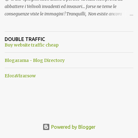
abbattere i Velivoli invadenti ed invasori... forse ne teme le
conseguenze viste le immagini ! Tranquilli, Non esiste ancora
alcuna notizia di un'invasione dello spazio aereo NATO da parte di
un robot chiamato "Goldrake"; questo evento sembra essere
ancora una fantasia Nato o forse una "False Flag", per provocare
DOUBLE TRAFFIC
una guerra mondiale che difficilmente da menti sane, potrebbe
Buy website traffic cheap
scoccare ! !
Blogarama - Blog Directory
EforaVirarsow
Powered by Blogger