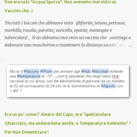
fine era solo "Acqua Sporca". Non avevamo mai visto un
serve una prescrizione. Non c’è diagnosi. Non c’è presa in carico.
Vaccino che...!
L’unico atto richiesto è una fi...
Tra tutti i Vaccini che abbiamo visto (difterite, tetano, pertosse,
morbillo, rosolia, parotite, varicella, epatite, meningite e
tubercolosi) , N on abbiamo mai visto un vaccino che costringa a
indossare una mascherina e mantenere la distanza sociale , anche
quando eri completamente vaccinato… Non avevamo mai sentito
parlare di un vaccino che diffonda il virus anche dopo la
vaccinazione. Non avevamo mai sentito parlare di ricompense,
sconti, incentivi per vaccinarsi. Non avevamo mai visto
discriminazioni per coloro che non l’hanno fatto. Se non sei stato
vaccinato, nessuno aveva prima cercato di farti sentire una
persona cattiva. Non avevamo mai visto un vaccino che minacci le
relazioni tra familiari, colleghi e amici. Non avevamo mai visto un
vaccino usato per minacciare i mezzi di sussistenza, il lavoro o la
Era un po' come l' Amaro del Capo, era "spettacolare
scuola. Non avevamo mai visto un vaccino che permettesse a un
Ghiacciato, ma andava bene anche, a Temperatura Ambiente" !
dodicenne di ignorare il consenso dei genitori. Dopo tutti i vaccini
Per Non Dimenticare !
che abbiamo elencato sopra...