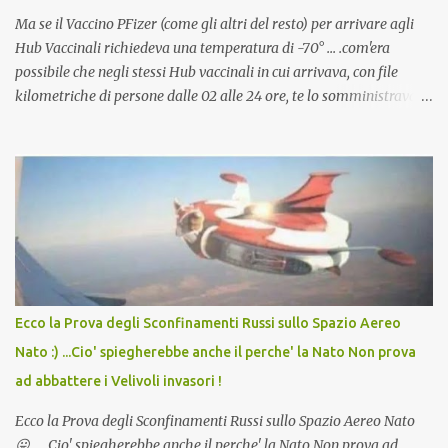
Ma se il Vaccino PFizer (come gli altri del resto) per arrivare agli
Hub Vaccinali richiedeva una temperatura di -70° ... .com'era
possibile che negli stessi Hub vaccinali in cui arrivava, con file
kilometriche di persone dalle 02 alle 24 ore, te lo somministravano
in Agosto con + 40° ? Ricordate i Camioncini di Gelati affittati per
lo scopo della temperatura? Qualcuno a suo tempo ribattezzo' il
Vaccino come: l' Amaro del Capo, era "spettacolare Ghiacciato, ma
andava bene anche, a Temperatura Ambiente"! Riproponiamo
l'articolo per NON Dimenticare!
Ecco la Prova degli Sconfinamenti Russi sullo Spazio Aereo
Nato :) ...Cio' spiegherebbe anche il perche' la Nato Non prova
ad abbattere i Velivoli invasori !
Ecco la Prova degli Sconfinamenti Russi sullo Spazio Aereo Nato
😛 ... Cio' spiegherebbe anche il perche' la Nato Non prova ad