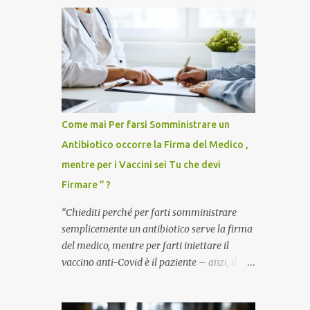
Come mai Per farsi Somministrare un
Antibiotico occorre la Firma del Medico ,
mentre per i Vaccini sei Tu che devi
Firmare ” ?
“Chiediti perché per farti somministrare
semplicemente un antibiotico serve la firma
del medico, mentre per farti iniettare il
vaccino anti-Covid è il paziente – anzi, il
cittadino sano – a dover firmare una
liberatoria di responsabilità. ” È una