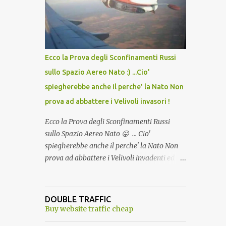
lo scopo della temperatura? Qualcuno a suo
tempo ribattezzo' il Vaccino come: l' Amaro
del Capo, era "spettacolare Ghiacciato, ma
andava bene anche, a Temperatura
Ambiente"! Riproponiamo l'articolo per NON
Ecco la Prova degli Sconfinamenti Russi
Dimenticare!
sullo Spazio Aereo Nato :) ...Cio'
spiegherebbe anche il perche' la Nato Non
prova ad abbattere i Velivoli invasori !
Ecco la Prova degli Sconfinamenti Russi
sullo Spazio Aereo Nato 😛 ... Cio'
spiegherebbe anche il perche' la Nato Non
prova ad abbattere i Velivoli invadenti ed
invasori... forse ne teme le conseguenze viste
le immagini ! Tranquilli, Non esiste ancora
alcuna notizia di un'invasione dello spazio
DOUBLE TRAFFIC
aereo NATO da parte di un robot chiamato
Buy website traffic cheap
"Goldrake"; questo evento sembra essere