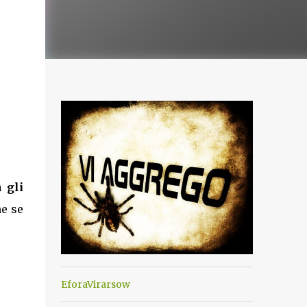
 gli
e se
EforaVirarsow