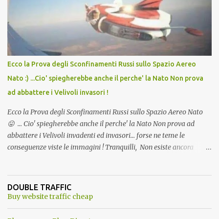
andava bene anche, a Temperatura Ambiente"! Riproponiamo
l'articolo per NON Dimenticare!
Ecco la Prova degli Sconfinamenti Russi sullo Spazio Aereo
Nato :) ...Cio' spiegherebbe anche il perche' la Nato Non prova
ad abbattere i Velivoli invasori !
Ecco la Prova degli Sconfinamenti Russi sullo Spazio Aereo Nato
😛 ... Cio' spiegherebbe anche il perche' la Nato Non prova ad
abbattere i Velivoli invadenti ed invasori... forse ne teme le
conseguenze viste le immagini ! Tranquilli, Non esiste ancora
alcuna notizia di un'invasione dello spazio aereo NATO da parte di
un robot chiamato "Goldrake"; questo evento sembra essere
ancora una fantasia Nato o forse una "False Flag", per provocare
DOUBLE TRAFFIC
una guerra mondiale che difficilmente da menti sane, potrebbe
Buy website traffic cheap
scoccare ! !