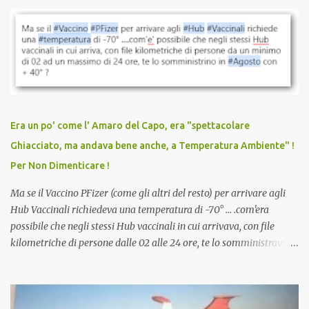
parlare di un vaccino che diffonda il virus anche dopo la
vaccinazione. Non avevamo mai sentito parlare di ricompense,
sconti, incentivi per vaccinarsi. Non avevamo mai visto
discriminazioni per coloro che non l’hanno fatto. Se non sei stato
vaccinato, nessuno aveva prima cercato di farti sentire una
persona cattiva. Non avevamo mai visto un vaccino che minacci le
relazioni tra familiari, colleghi e amici. Non avevamo mai visto un
vaccino usato per minacciare i mezzi di sussistenza, il lavoro o la
Era un po' come l' Amaro del Capo, era "spettacolare
scuola. Non avevamo mai visto un vaccino che permettesse a un
Ghiacciato, ma andava bene anche, a Temperatura Ambiente" !
dodicenne di ignorare il consenso dei genitori. Dopo tutti i vaccini
Per Non Dimenticare !
che abbiamo elencato sopra...
Ma se il Vaccino PFizer (come gli altri del resto) per arrivare agli
Hub Vaccinali richiedeva una temperatura di -70° ... .com'era
possibile che negli stessi Hub vaccinali in cui arrivava, con file
kilometriche di persone dalle 02 alle 24 ore, te lo somministravano
in Agosto con + 40° ? Ricordate i Camioncini di Gelati affittati per
lo scopo della temperatura? Qualcuno a suo tempo ribattezzo' il
Vaccino come: l' Amaro del Capo, era "spettacolare Ghiacciato, ma