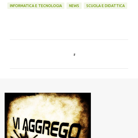
INFORMATICA E TECNOLOGIA
NEWS
SCUOLA E DIDATTICA
C
o
m
m
e
n
t
i