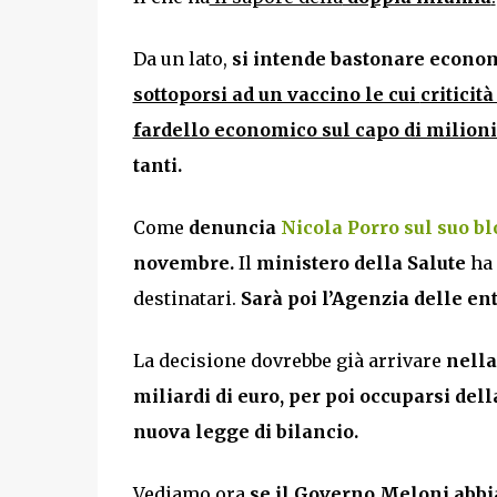
Da un lato,
si intende bastonare econo
sottoporsi ad un vaccino le cui
critici
fardello economico sul capo di milioni 
tanti.
Come
denuncia
Nicola Porro sul suo bl
novembre.
Il
ministero della Salute
ha 
destinatari.
Sarà poi l’Agenzia delle ent
La decisione dovrebbe già arrivare
nella
miliardi di euro, per poi occuparsi del
nuova legge di bilancio.
Vediamo ora
se il Governo Meloni abbia