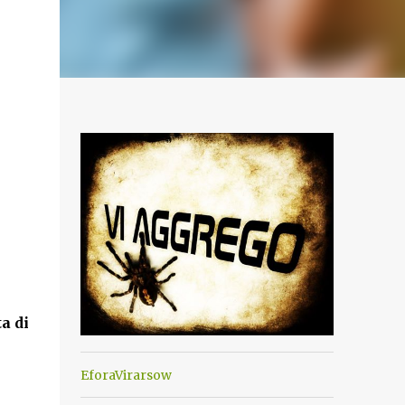
a di
EforaVirarsow