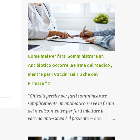
Come mai Per farsi Somministrare un
Antibiotico occorre la Firma del Medico ,
mentre per i Vaccini sei Tu che devi
Firmare ” ?
“Chiediti perché per farti somministrare
semplicemente un antibiotico serve la firma
del medico, mentre per farti iniettare il
vaccino anti-Covid è il paziente – anzi, il
cittadino sano – a dover firmare una
liberatoria di responsabilità. ” È una