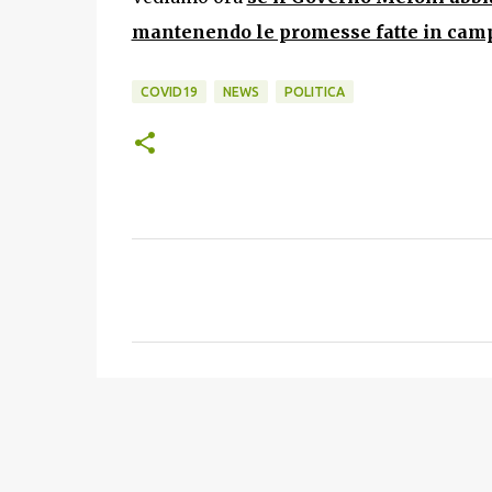
mantenendo le promesse fatte in campag
COVID19
NEWS
POLITICA
C
o
m
m
e
n
t
i