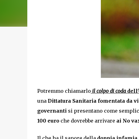
Potremmo chiamarlo
il colpo di coda
dell
una
D
ittatura Sanitaria fomentata da v
governanti
si presentano come semplici 
100 euro
che dovrebbe arrivare
ai No va
Il che ha
il sapore della
doppia infamia
.