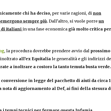
micamente chi ha deciso,
per varie ragioni, di
non
tà emergono sempre più
.
Dall’altro, si vuole porre
un
di italiani
in una fase economica
già molto critica per
og
, la procedura dovrebbe prendere avvio dal
prossimo
inoltrato
all’ex Equitalia
le generalità e gli indirizzi de
rate a inoltrare a costoro la tanto temuta busta verde.
 conversione in legge del pacchetto di aiuti da circa 1
la nota di aggiornamento al Def,
ai fini della stesura d
 i tempi tecnici per fermare questa Infamia,