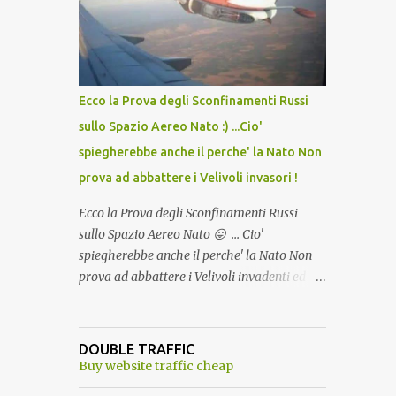
lo scopo della temperatura? Qualcuno a suo
tempo ribattezzo' il Vaccino come: l' Amaro
del Capo, era "spettacolare Ghiacciato, ma
andava bene anche, a Temperatura
Ambiente"! Riproponiamo l'articolo per NON
Ecco la Prova degli Sconfinamenti Russi
Dimenticare!
sullo Spazio Aereo Nato :) ...Cio'
spiegherebbe anche il perche' la Nato Non
prova ad abbattere i Velivoli invasori !
Ecco la Prova degli Sconfinamenti Russi
sullo Spazio Aereo Nato 😛 ... Cio'
spiegherebbe anche il perche' la Nato Non
prova ad abbattere i Velivoli invadenti ed
invasori... forse ne teme le conseguenze viste
le immagini ! Tranquilli, Non esiste ancora
alcuna notizia di un'invasione dello spazio
DOUBLE TRAFFIC
aereo NATO da parte di un robot chiamato
Buy website traffic cheap
"Goldrake"; questo evento sembra essere