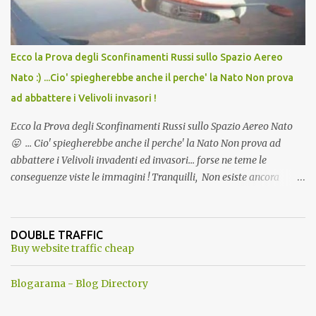
Ecco la Prova degli Sconfinamenti Russi sullo Spazio Aereo
Nato :) ...Cio' spiegherebbe anche il perche' la Nato Non prova
ad abbattere i Velivoli invasori !
Ecco la Prova degli Sconfinamenti Russi sullo Spazio Aereo Nato
😛 ... Cio' spiegherebbe anche il perche' la Nato Non prova ad
abbattere i Velivoli invadenti ed invasori... forse ne teme le
conseguenze viste le immagini ! Tranquilli, Non esiste ancora
alcuna notizia di un'invasione dello spazio aereo NATO da parte di
un robot chiamato "Goldrake"; questo evento sembra essere
ancora una fantasia Nato o forse una "False Flag", per provocare
DOUBLE TRAFFIC
una guerra mondiale che difficilmente da menti sane, potrebbe
Buy website traffic cheap
scoccare ! !
Blogarama - Blog Directory