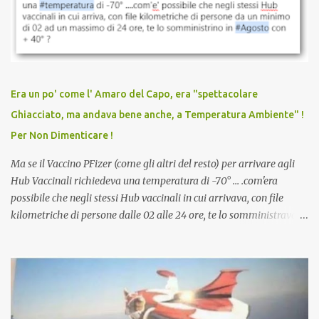
sconti, incentivi per vaccinarsi. Non avevamo mai visto
discriminazioni per coloro che non l’hanno fatto. Se non sei stato
vaccinato, nessuno aveva prima cercato di farti sentire una
persona cattiva. Non avevamo mai visto un vaccino che minacci le
relazioni tra familiari, colleghi e amici. Non avevamo mai visto un
vaccino usato per minacciare i mezzi di sussistenza, il lavoro o la
Era un po' come l' Amaro del Capo, era "spettacolare
scuola. Non avevamo mai visto un vaccino che permettesse a un
Ghiacciato, ma andava bene anche, a Temperatura Ambiente" !
dodicenne di ignorare il consenso dei genitori. Dopo tutti i vaccini
Per Non Dimenticare !
che abbiamo elencato sopra...
Ma se il Vaccino PFizer (come gli altri del resto) per arrivare agli
Hub Vaccinali richiedeva una temperatura di -70° ... .com'era
possibile che negli stessi Hub vaccinali in cui arrivava, con file
kilometriche di persone dalle 02 alle 24 ore, te lo somministravano
in Agosto con + 40° ? Ricordate i Camioncini di Gelati affittati per
lo scopo della temperatura? Qualcuno a suo tempo ribattezzo' il
Vaccino come: l' Amaro del Capo, era "spettacolare Ghiacciato, ma
andava bene anche, a Temperatura Ambiente"! Riproponiamo
l'articolo per NON Dimenticare!