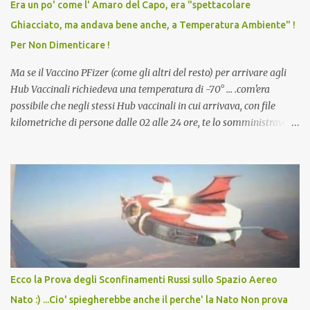
Era un po' come l' Amaro del Capo, era "spettacolare
scuola. Non avevamo mai visto un vaccino che permettesse a un
Ghiacciato, ma andava bene anche, a Temperatura Ambiente" !
dodicenne di ignorare il consenso dei genitori. Dopo tutti i vaccini
Per Non Dimenticare !
che abbiamo elencato sopra...
Ma se il Vaccino PFizer (come gli altri del resto) per arrivare agli
Hub Vaccinali richiedeva una temperatura di -70° ... .com'era
possibile che negli stessi Hub vaccinali in cui arrivava, con file
kilometriche di persone dalle 02 alle 24 ore, te lo somministravano
in Agosto con + 40° ? Ricordate i Camioncini di Gelati affittati per
lo scopo della temperatura? Qualcuno a suo tempo ribattezzo' il
Vaccino come: l' Amaro del Capo, era "spettacolare Ghiacciato, ma
andava bene anche, a Temperatura Ambiente"! Riproponiamo
l'articolo per NON Dimenticare!
Ecco la Prova degli Sconfinamenti Russi sullo Spazio Aereo
Nato :) ...Cio' spiegherebbe anche il perche' la Nato Non prova