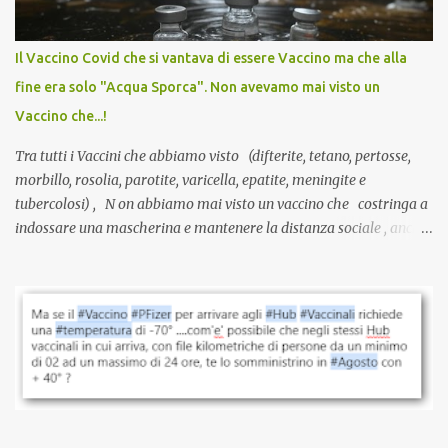
internazionale serve solo una firma. La tua. Lo si somministra
anche a persone sane, giovani, senza fattori di rischio, spesso già
Il Vaccino Covid che si vantava di essere Vaccino ma che alla
guarite da un’infezione naturale . Ma non serve una visita, non
fine era solo "Acqua Sporca". Non avevamo mai visto un
serve una prescrizione. Non c’è diagnosi. Non c’è presa in carico.
Vaccino che...!
L’unico atto richiesto è una fi...
Tra tutti i Vaccini che abbiamo visto (difterite, tetano, pertosse,
morbillo, rosolia, parotite, varicella, epatite, meningite e
tubercolosi) , N on abbiamo mai visto un vaccino che costringa a
indossare una mascherina e mantenere la distanza sociale , anche
quando eri completamente vaccinato… Non avevamo mai sentito
parlare di un vaccino che diffonda il virus anche dopo la
vaccinazione. Non avevamo mai sentito parlare di ricompense,
sconti, incentivi per vaccinarsi. Non avevamo mai visto
discriminazioni per coloro che non l’hanno fatto. Se non sei stato
vaccinato, nessuno aveva prima cercato di farti sentire una
persona cattiva. Non avevamo mai visto un vaccino che minacci le
relazioni tra familiari, colleghi e amici. Non avevamo mai visto un
vaccino usato per minacciare i mezzi di sussistenza, il lavoro o la