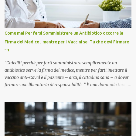
Come mai Per farsi Somministrare un Antibiotico occorre la
Firma del Medico , mentre per i Vaccini sei Tu che devi Firmare
” ?
“Chiediti perché per farti somministrare semplicemente un
antibiotico serve la firma del medico, mentre per farti iniettare il
vaccino anti-Covid è il paziente – anzi, il cittadino sano – a dover
firmare una liberatoria di responsabilità. ” È una domanda tanto
semplice quanto devastante quella posta dal dottor Andrea
Stramezzi, medico, che ha curato migliaia di pazienti durante la
pandemia. Un interrogativo che dovrebbe scuotere chiunque abbia
ancora il coraggio di pensare con la propria testa. Per il vaccino
anti-Covid, un pro-farmaco, con autorizzazione condizionata,
sviluppato in tempi record, con tecnologie mai utilizzate prima su
larga scala, ancora oggetto di studio e di discussione