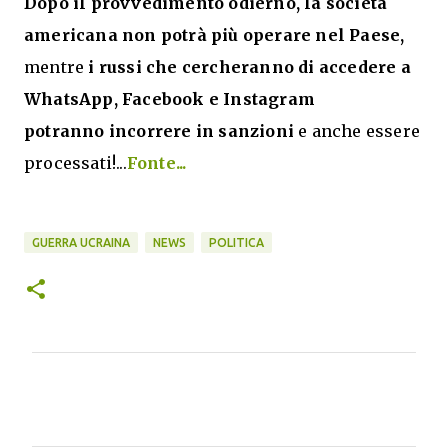
Dopo il provvedimento odierno, la società
americana non potrà più operare nel Paese,
mentre
i russi che cercheranno di accedere a
WhatsApp, Facebook e Instagram
potranno incorrere in sanzioni
e anche essere
processati!...
Fonte...
GUERRA UCRAINA
NEWS
POLITICA
C
o
m