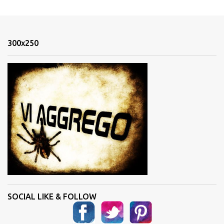
m
e
n
300x250
t
i
SOCIAL LIKE & FOLLOW