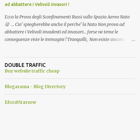
ad abbattere i Velivoli invasori !
Ecco la Prova degli Sconfinamenti Russi sullo Spazio Aereo Nato
😛 ... Cio' spiegherebbe anche il perche' la Nato Non prova ad
abbattere i Velivoli invadenti ed invasori... forse ne teme le
conseguenze viste le immagini ! Tranquilli, Non esiste ancora
alcuna notizia di un'invasione dello spazio aereo NATO da parte di
un robot chiamato "Goldrake"; questo evento sembra essere
ancora una fantasia Nato o forse una "False Flag", per provocare
DOUBLE TRAFFIC
una guerra mondiale che difficilmente da menti sane, potrebbe
Buy website traffic cheap
scoccare ! !
Blogarama - Blog Directory
EforaVirarsow