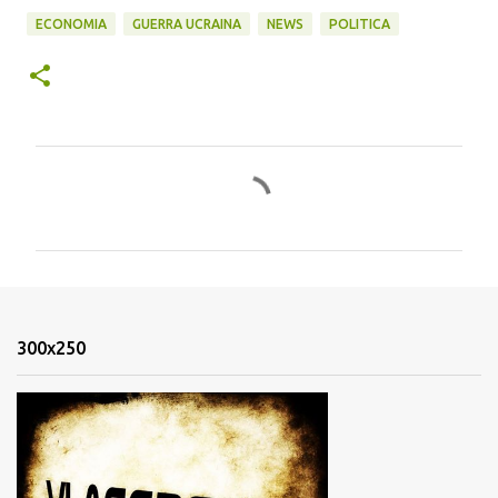
ECONOMIA
GUERRA UCRAINA
NEWS
POLITICA
C
o
m
m
e
n
300x250
t
i