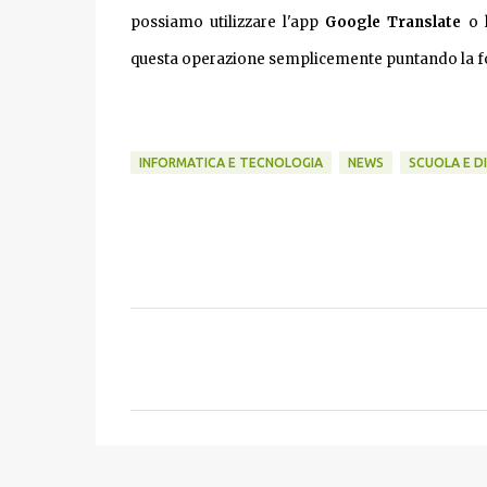
possiamo utilizzare l'app
Google Translate
o 
questa operazione semplicemente puntando la fot
INFORMATICA E TECNOLOGIA
NEWS
SCUOLA E D
C
o
m
m
e