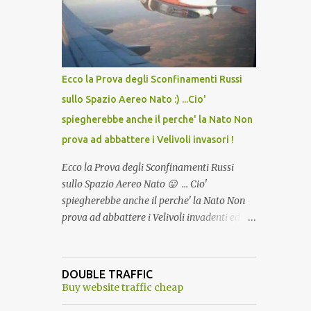
lo scopo della temperatura? Qualcuno a suo
tempo ribattezzo' il Vaccino come: l' Amaro
del Capo, era "spettacolare Ghiacciato, ma
andava bene anche, a Temperatura
Ambiente"! Riproponiamo l'articolo per NON
Ecco la Prova degli Sconfinamenti Russi
Dimenticare!
sullo Spazio Aereo Nato :) ...Cio'
spiegherebbe anche il perche' la Nato Non
prova ad abbattere i Velivoli invasori !
Ecco la Prova degli Sconfinamenti Russi
sullo Spazio Aereo Nato 😛 ... Cio'
spiegherebbe anche il perche' la Nato Non
prova ad abbattere i Velivoli invadenti ed
invasori... forse ne teme le conseguenze viste
le immagini ! Tranquilli, Non esiste ancora
alcuna notizia di un'invasione dello spazio
DOUBLE TRAFFIC
aereo NATO da parte di un robot chiamato
Buy website traffic cheap
"Goldrake"; questo evento sembra essere