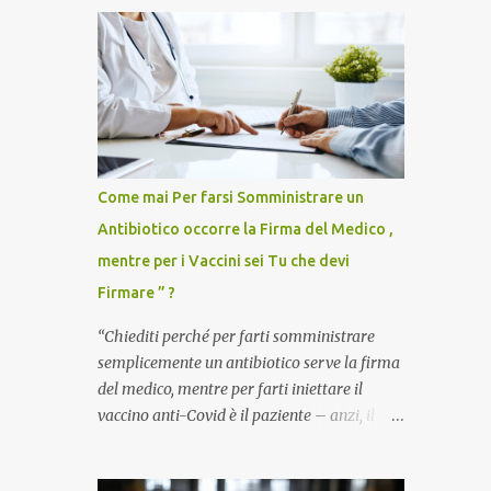
Come mai Per farsi Somministrare un
Antibiotico occorre la Firma del Medico ,
mentre per i Vaccini sei Tu che devi
Firmare ” ?
“Chiediti perché per farti somministrare
semplicemente un antibiotico serve la firma
del medico, mentre per farti iniettare il
vaccino anti-Covid è il paziente – anzi, il
cittadino sano – a dover firmare una
liberatoria di responsabilità. ” È una