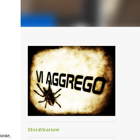
EforaVirarsow
hone,