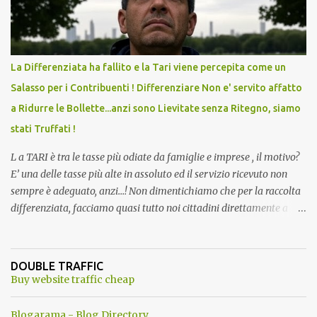
La Differenziata ha fallito e la Tari viene percepita come un
Salasso per i Contribuenti ! Differenziare Non e' servito affatto
a Ridurre le Bollette...anzi sono Lievitate senza Ritegno, siamo
stati Truffati !
L a TARI è tra le tasse più odiate da famiglie e imprese , il motivo?
E’ una delle tasse più alte in assoluto ed il servizio ricevuto non
sempre è adeguato, anzi…! Non dimentichiamo che per la raccolta
differenziata, facciamo quasi tutto noi cittadini direttamente a
casa, abbiamo dovuto trovare posto per tenere in casa una serie di
mastelli di vario colore (perché non tutti hanno un posto esterno
come terrazzi o giardini). Inoltre dobbiamo perdere tempo a
DOUBLE TRAFFIC
dividere tutti i materiali. ...e lo facevamo inizialmente anche con
Buy website traffic cheap
piacere. Del resto ci era stato assicurato che differenziando
avremmo pagato tutti di meno . Ma quando mai? Ogni anno
Blogarama - Blog Directory