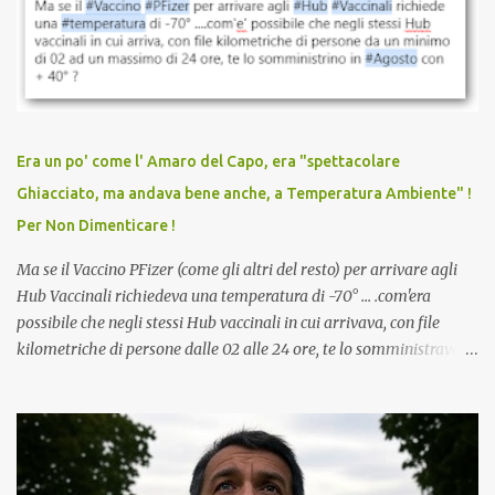
sconti, incentivi per vaccinarsi. Non avevamo mai visto
discriminazioni per coloro che non l’hanno fatto. Se non sei stato
vaccinato, nessuno aveva prima cercato di farti sentire una
persona cattiva. Non avevamo mai visto un vaccino che minacci le
relazioni tra familiari, colleghi e amici. Non avevamo mai visto un
vaccino usato per minacciare i mezzi di sussistenza, il lavoro o la
Era un po' come l' Amaro del Capo, era "spettacolare
scuola. Non avevamo mai visto un vaccino che permettesse a un
Ghiacciato, ma andava bene anche, a Temperatura Ambiente" !
dodicenne di ignorare il consenso dei genitori. Dopo tutti i vaccini
Per Non Dimenticare !
che abbiamo elencato sopra...
Ma se il Vaccino PFizer (come gli altri del resto) per arrivare agli
Hub Vaccinali richiedeva una temperatura di -70° ... .com'era
possibile che negli stessi Hub vaccinali in cui arrivava, con file
kilometriche di persone dalle 02 alle 24 ore, te lo somministravano
in Agosto con + 40° ? Ricordate i Camioncini di Gelati affittati per
lo scopo della temperatura? Qualcuno a suo tempo ribattezzo' il
Vaccino come: l' Amaro del Capo, era "spettacolare Ghiacciato, ma
andava bene anche, a Temperatura Ambiente"! Riproponiamo
l'articolo per NON Dimenticare!