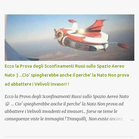
in Agosto con + 40° ? Ricordate i Camioncini di Gelati affittati per
lo scopo della temperatura? Qualcuno a suo tempo ribattezzo' il
Vaccino come: l' Amaro del Capo, era "spettacolare Ghiacciato, ma
andava bene anche, a Temperatura Ambiente"! Riproponiamo
l'articolo per NON Dimenticare!
Ecco la Prova degli Sconfinamenti Russi sullo Spazio Aereo
Nato :) ...Cio' spiegherebbe anche il perche' la Nato Non prova
ad abbattere i Velivoli invasori !
Ecco la Prova degli Sconfinamenti Russi sullo Spazio Aereo Nato
😛 ... Cio' spiegherebbe anche il perche' la Nato Non prova ad
abbattere i Velivoli invadenti ed invasori... forse ne teme le
conseguenze viste le immagini ! Tranquilli, Non esiste ancora
alcuna notizia di un'invasione dello spazio aereo NATO da parte di
un robot chiamato "Goldrake"; questo evento sembra essere