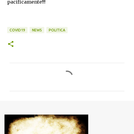
pacificamente!!!
COVID19
NEWS
POLITICA
C
o
m
m
e
n
t
i