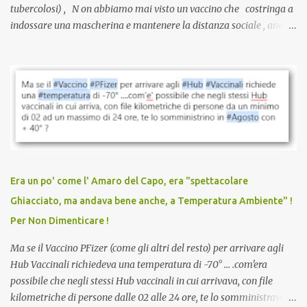
tubercolosi) , N on abbiamo mai visto un vaccino che costringa a
indossare una mascherina e mantenere la distanza sociale , anche
quando eri completamente vaccinato… Non avevamo mai sentito
parlare di un vaccino che diffonda il virus anche dopo la
vaccinazione. Non avevamo mai sentito parlare di ricompense,
sconti, incentivi per vaccinarsi. Non avevamo mai visto
discriminazioni per coloro che non l’hanno fatto. Se non sei stato
vaccinato, nessuno aveva prima cercato di farti sentire una
persona cattiva. Non avevamo mai visto un vaccino che minacci le
relazioni tra familiari, colleghi e amici. Non avevamo mai visto un
vaccino usato per minacciare i mezzi di sussistenza, il lavoro o la
Era un po' come l' Amaro del Capo, era "spettacolare
scuola. Non avevamo mai visto un vaccino che permettesse a un
Ghiacciato, ma andava bene anche, a Temperatura Ambiente" !
dodicenne di ignorare il consenso dei genitori. Dopo tutti i vaccini
Per Non Dimenticare !
che abbiamo elencato sopra...
Ma se il Vaccino PFizer (come gli altri del resto) per arrivare agli
Hub Vaccinali richiedeva una temperatura di -70° ... .com'era
possibile che negli stessi Hub vaccinali in cui arrivava, con file
kilometriche di persone dalle 02 alle 24 ore, te lo somministravano