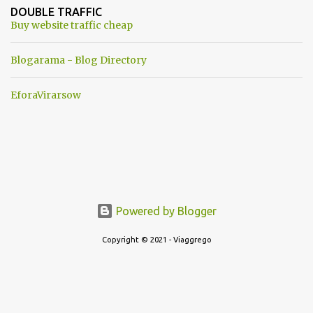
ancora una fantasia Nato o forse una "False Flag", per provocare
DOUBLE TRAFFIC
una guerra mondiale che difficilmente da menti sane, potrebbe
Buy website traffic cheap
scoccare ! !
Blogarama - Blog Directory
EforaVirarsow
Powered by Blogger
Copyright © 2021 - Viaggrego