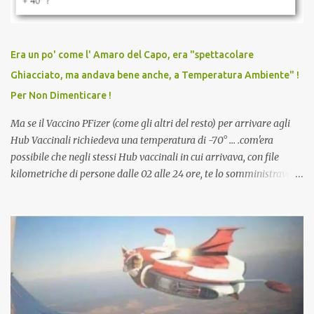
persona cattiva. Non avevamo mai visto un vaccino che minacci le
relazioni tra familiari, colleghi e amici. Non avevamo mai visto un
vaccino usato per minacciare i mezzi di sussistenza, il lavoro o la
Era un po' come l' Amaro del Capo, era "spettacolare
scuola. Non avevamo mai visto un vaccino che permettesse a un
Ghiacciato, ma andava bene anche, a Temperatura Ambiente" !
dodicenne di ignorare il consenso dei genitori. Dopo tutti i vaccini
Per Non Dimenticare !
che abbiamo elencato sopra...
Ma se il Vaccino PFizer (come gli altri del resto) per arrivare agli
Hub Vaccinali richiedeva una temperatura di -70° ... .com'era
possibile che negli stessi Hub vaccinali in cui arrivava, con file
kilometriche di persone dalle 02 alle 24 ore, te lo somministravano
in Agosto con + 40° ? Ricordate i Camioncini di Gelati affittati per
lo scopo della temperatura? Qualcuno a suo tempo ribattezzo' il
Vaccino come: l' Amaro del Capo, era "spettacolare Ghiacciato, ma
andava bene anche, a Temperatura Ambiente"! Riproponiamo
l'articolo per NON Dimenticare!