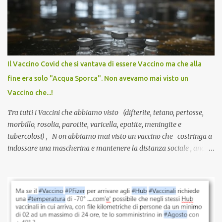
anti-Covid, un pro-farmaco, con autorizzazione condizionata,
sviluppato in tempi record, con tecnologie mai utilizzate prima su
larga scala, ancora oggetto di studio e di discussione
internazionale serve solo una firma. La tua. Lo si somministra
anche a persone sane, giovani, senza fattori di rischio, spesso già
Il Vaccino Covid che si vantava di essere Vaccino ma che alla
guarite da un’infezione naturale . Ma non serve una visita, non
fine era solo "Acqua Sporca". Non avevamo mai visto un
serve una prescrizione. Non c’è diagnosi. Non c’è presa in carico.
Vaccino che...!
L’unico atto richiesto è una fi...
Tra tutti i Vaccini che abbiamo visto (difterite, tetano, pertosse,
morbillo, rosolia, parotite, varicella, epatite, meningite e
tubercolosi) , N on abbiamo mai visto un vaccino che costringa a
indossare una mascherina e mantenere la distanza sociale , anche
quando eri completamente vaccinato… Non avevamo mai sentito
parlare di un vaccino che diffonda il virus anche dopo la
vaccinazione. Non avevamo mai sentito parlare di ricompense,
sconti, incentivi per vaccinarsi. Non avevamo mai visto
discriminazioni per coloro che non l’hanno fatto. Se non sei stato
vaccinato, nessuno aveva prima cercato di farti sentire una