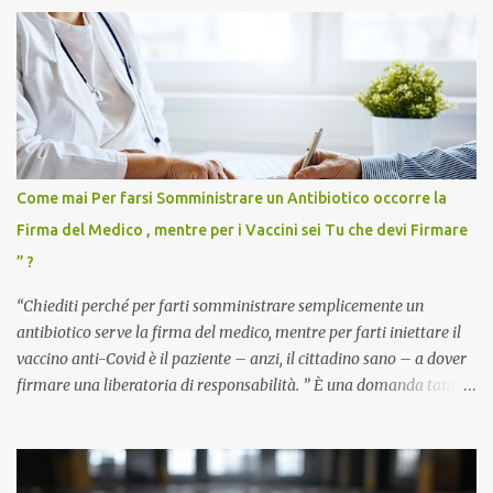
Come mai Per farsi Somministrare un Antibiotico occorre la
Firma del Medico , mentre per i Vaccini sei Tu che devi Firmare
” ?
“Chiediti perché per farti somministrare semplicemente un
antibiotico serve la firma del medico, mentre per farti iniettare il
vaccino anti-Covid è il paziente – anzi, il cittadino sano – a dover
firmare una liberatoria di responsabilità. ” È una domanda tanto
semplice quanto devastante quella posta dal dottor Andrea
Stramezzi, medico, che ha curato migliaia di pazienti durante la
pandemia. Un interrogativo che dovrebbe scuotere chiunque abbia
ancora il coraggio di pensare con la propria testa. Per il vaccino