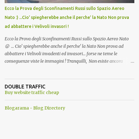
Ecco la Prova degli Sconfinamenti Russi sullo Spazio Aereo
Nato :) ...Cio' spiegherebbe anche il perche' la Nato Non prova
ad abbattere i Velivoli invasori !
Ecco la Prova degli Sconfinamenti Russi sullo Spazio Aereo Nato
😛 ... Cio' spiegherebbe anche il perche' la Nato Non prova ad
abbattere i Velivoli invadenti ed invasori... forse ne teme le
conseguenze viste le immagini ! Tranquilli, Non esiste ancora
alcuna notizia di un'invasione dello spazio aereo NATO da parte di
un robot chiamato "Goldrake"; questo evento sembra essere
ancora una fantasia Nato o forse una "False Flag", per provocare
DOUBLE TRAFFIC
una guerra mondiale che difficilmente da menti sane, potrebbe
Buy website traffic cheap
scoccare ! !
Blogarama - Blog Directory