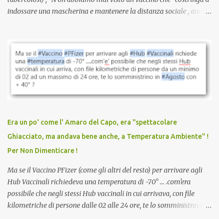
indossare una mascherina e mantenere la distanza sociale , anche
quando eri completamente vaccinato… Non avevamo mai sentito
parlare di un vaccino che diffonda il virus anche dopo la
vaccinazione. Non avevamo mai sentito parlare di ricompense,
sconti, incentivi per vaccinarsi. Non avevamo mai visto
discriminazioni per coloro che non l’hanno fatto. Se non sei stato
vaccinato, nessuno aveva prima cercato di farti sentire una
persona cattiva. Non avevamo mai visto un vaccino che minacci le
relazioni tra familiari, colleghi e amici. Non avevamo mai visto un
vaccino usato per minacciare i mezzi di sussistenza, il lavoro o la
Era un po' come l' Amaro del Capo, era "spettacolare
scuola. Non avevamo mai visto un vaccino che permettesse a un
Ghiacciato, ma andava bene anche, a Temperatura Ambiente" !
dodicenne di ignorare il consenso dei genitori. Dopo tutti i vaccini
Per Non Dimenticare !
che abbiamo elencato sopra...
Ma se il Vaccino PFizer (come gli altri del resto) per arrivare agli
Hub Vaccinali richiedeva una temperatura di -70° ... .com'era
possibile che negli stessi Hub vaccinali in cui arrivava, con file
kilometriche di persone dalle 02 alle 24 ore, te lo somministravano
in Agosto con + 40° ? Ricordate i Camioncini di Gelati affittati per