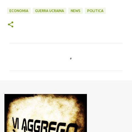
ECONOMIA
GUERRA UCRAINA
NEWS
POLITICA
C
o
m
m
e
n
t
i