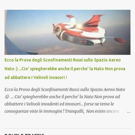
lo scopo della temperatura? Qualcuno a suo tempo ribattezzo' il
Vaccino come: l' Amaro del Capo, era "spettacolare Ghiacciato, ma
andava bene anche, a Temperatura Ambiente"! Riproponiamo
l'articolo per NON Dimenticare!
Ecco la Prova degli Sconfinamenti Russi sullo Spazio Aereo
Nato :) ...Cio' spiegherebbe anche il perche' la Nato Non prova
ad abbattere i Velivoli invasori !
Ecco la Prova degli Sconfinamenti Russi sullo Spazio Aereo Nato
😛 ... Cio' spiegherebbe anche il perche' la Nato Non prova ad
abbattere i Velivoli invadenti ed invasori... forse ne teme le
conseguenze viste le immagini ! Tranquilli, Non esiste ancora
alcuna notizia di un'invasione dello spazio aereo NATO da parte di
un robot chiamato "Goldrake"; questo evento sembra essere
ancora una fantasia Nato o forse una "False Flag", per provocare