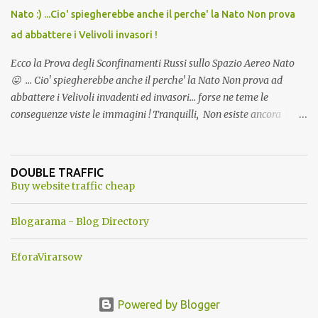
Nato :) ...Cio' spiegherebbe anche il perche' la Nato Non prova
ad abbattere i Velivoli invasori !
Ecco la Prova degli Sconfinamenti Russi sullo Spazio Aereo Nato
😛 ... Cio' spiegherebbe anche il perche' la Nato Non prova ad
abbattere i Velivoli invadenti ed invasori... forse ne teme le
conseguenze viste le immagini ! Tranquilli, Non esiste ancora
alcuna notizia di un'invasione dello spazio aereo NATO da parte di
un robot chiamato "Goldrake"; questo evento sembra essere
ancora una fantasia Nato o forse una "False Flag", per provocare
DOUBLE TRAFFIC
una guerra mondiale che difficilmente da menti sane, potrebbe
Buy website traffic cheap
scoccare ! !
Blogarama - Blog Directory
EforaVirarsow
Powered by Blogger