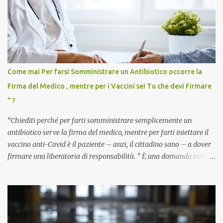
Come mai Per farsi Somministrare un Antibiotico occorre la
Firma del Medico , mentre per i Vaccini sei Tu che devi Firmare
” ?
“Chiediti perché per farti somministrare semplicemente un
antibiotico serve la firma del medico, mentre per farti iniettare il
vaccino anti-Covid è il paziente – anzi, il cittadino sano – a dover
firmare una liberatoria di responsabilità. ” È una domanda tanto
semplice quanto devastante quella posta dal dottor Andrea
Stramezzi, medico, che ha curato migliaia di pazienti durante la
pandemia. Un interrogativo che dovrebbe scuotere chiunque abbia
ancora il coraggio di pensare con la propria testa. Per il vaccino
anti-Covid, un pro-farmaco, con autorizzazione condizionata,