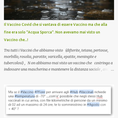
sviluppato in tempi record, con tecnologie mai utilizzate prima su
larga scala, ancora oggetto di studio e di discussione
internazionale serve solo una firma. La tua. Lo si somministra
anche a persone sane, giovani, senza fattori di rischio, spesso già
Il Vaccino Covid che si vantava di essere Vaccino ma che alla
guarite da un’infezione naturale . Ma non serve una visita, non
fine era solo "Acqua Sporca". Non avevamo mai visto un
serve una prescrizione. Non c’è diagnosi. Non c’è presa in carico.
Vaccino che...!
L’unico atto richiesto è una fi...
Tra tutti i Vaccini che abbiamo visto (difterite, tetano, pertosse,
morbillo, rosolia, parotite, varicella, epatite, meningite e
tubercolosi) , N on abbiamo mai visto un vaccino che costringa a
indossare una mascherina e mantenere la distanza sociale , anche
quando eri completamente vaccinato… Non avevamo mai sentito
parlare di un vaccino che diffonda il virus anche dopo la
vaccinazione. Non avevamo mai sentito parlare di ricompense,
sconti, incentivi per vaccinarsi. Non avevamo mai visto
discriminazioni per coloro che non l’hanno fatto. Se non sei stato
vaccinato, nessuno aveva prima cercato di farti sentire una
persona cattiva. Non avevamo mai visto un vaccino che minacci le