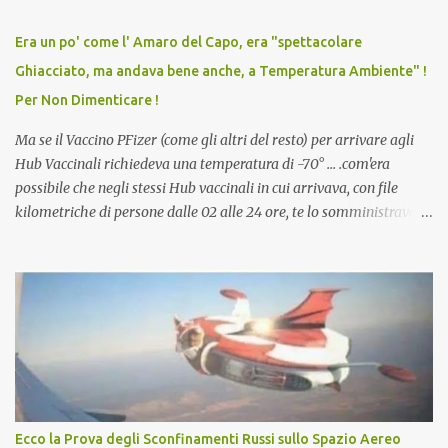
relazioni tra familiari, colleghi e amici. Non avevamo mai visto un
vaccino usato per minacciare i mezzi di sussistenza, il lavoro o la
Era un po' come l' Amaro del Capo, era "spettacolare
scuola. Non avevamo mai visto un vaccino che permettesse a un
Ghiacciato, ma andava bene anche, a Temperatura Ambiente" !
dodicenne di ignorare il consenso dei genitori. Dopo tutti i vaccini
Per Non Dimenticare !
che abbiamo elencato sopra...
Ma se il Vaccino PFizer (come gli altri del resto) per arrivare agli
Hub Vaccinali richiedeva una temperatura di -70° ... .com'era
possibile che negli stessi Hub vaccinali in cui arrivava, con file
kilometriche di persone dalle 02 alle 24 ore, te lo somministravano
in Agosto con + 40° ? Ricordate i Camioncini di Gelati affittati per
lo scopo della temperatura? Qualcuno a suo tempo ribattezzo' il
Vaccino come: l' Amaro del Capo, era "spettacolare Ghiacciato, ma
andava bene anche, a Temperatura Ambiente"! Riproponiamo
l'articolo per NON Dimenticare!
Ecco la Prova degli Sconfinamenti Russi sullo Spazio Aereo