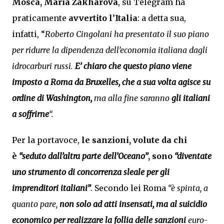
Mosca,
Maria Zakharova
, su Telegram ha
praticamente
avvertito l
’
Italia
: a detta sua,
infatti, “
Roberto Cingolani ha presentato il suo piano
per ridurre la dipendenza dell’economia italiana dagli
idrocarburi russi.
E’ chiaro che questo piano viene
imposto a Roma da Bruxelles, che a sua volta agisce su
ordine di Washington,
ma alla fine saranno
gli italiani
a soffrirne
“.
Per la portavoce,
le sanzioni, volute da chi
è
“seduto dall’altra parte dell’Oceano”
, sono
“diventate
uno strumento di concorrenza sleale per gli
imprenditori italiani”
. Secondo lei Roma
“è spinta, a
quanto pare,
non solo ad atti insensati, ma al
suicidio
economico per realizzare la follia delle sanzioni
euro-