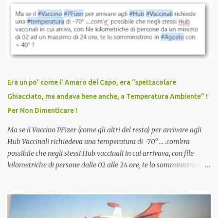
vaccinazione. Non avevamo mai sentito parlare di ricompense,
sconti, incentivi per vaccinarsi. Non avevamo mai visto
discriminazioni per coloro che non l’hanno fatto. Se non sei stato
vaccinato, nessuno aveva prima cercato di farti sentire una
persona cattiva. Non avevamo mai visto un vaccino che minacci le
relazioni tra familiari, colleghi e amici. Non avevamo mai visto un
vaccino usato per minacciare i mezzi di sussistenza, il lavoro o la
Era un po' come l' Amaro del Capo, era "spettacolare
scuola. Non avevamo mai visto un vaccino che permettesse a un
Ghiacciato, ma andava bene anche, a Temperatura Ambiente" !
dodicenne di ignorare il consenso dei genitori. Dopo tutti i vaccini
Per Non Dimenticare !
che abbiamo elencato sopra...
Ma se il Vaccino PFizer (come gli altri del resto) per arrivare agli
Hub Vaccinali richiedeva una temperatura di -70° ... .com'era
possibile che negli stessi Hub vaccinali in cui arrivava, con file
kilometriche di persone dalle 02 alle 24 ore, te lo somministravano
in Agosto con + 40° ? Ricordate i Camioncini di Gelati affittati per
lo scopo della temperatura? Qualcuno a suo tempo ribattezzo' il
Vaccino come: l' Amaro del Capo, era "spettacolare Ghiacciato, ma
andava bene anche, a Temperatura Ambiente"! Riproponiamo