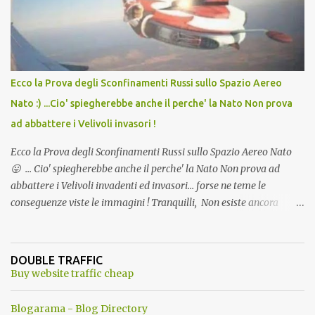
l'articolo per NON Dimenticare!
Ecco la Prova degli Sconfinamenti Russi sullo Spazio Aereo
Nato :) ...Cio' spiegherebbe anche il perche' la Nato Non prova
ad abbattere i Velivoli invasori !
Ecco la Prova degli Sconfinamenti Russi sullo Spazio Aereo Nato
😛 ... Cio' spiegherebbe anche il perche' la Nato Non prova ad
abbattere i Velivoli invadenti ed invasori... forse ne teme le
conseguenze viste le immagini ! Tranquilli, Non esiste ancora
alcuna notizia di un'invasione dello spazio aereo NATO da parte di
un robot chiamato "Goldrake"; questo evento sembra essere
ancora una fantasia Nato o forse una "False Flag", per provocare
DOUBLE TRAFFIC
una guerra mondiale che difficilmente da menti sane, potrebbe
Buy website traffic cheap
scoccare ! !
Blogarama - Blog Directory