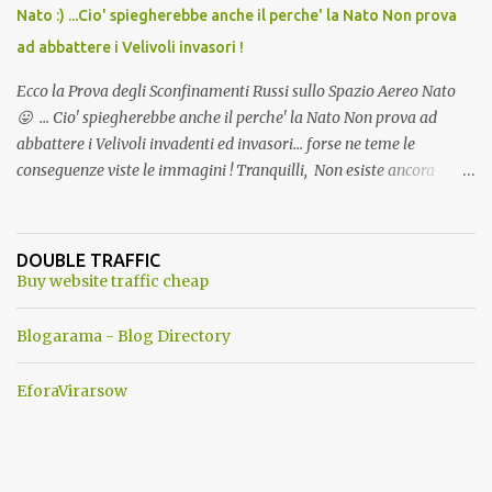
Nato :) ...Cio' spiegherebbe anche il perche' la Nato Non prova
ad abbattere i Velivoli invasori !
Ecco la Prova degli Sconfinamenti Russi sullo Spazio Aereo Nato
😛 ... Cio' spiegherebbe anche il perche' la Nato Non prova ad
abbattere i Velivoli invadenti ed invasori... forse ne teme le
conseguenze viste le immagini ! Tranquilli, Non esiste ancora
alcuna notizia di un'invasione dello spazio aereo NATO da parte di
un robot chiamato "Goldrake"; questo evento sembra essere
ancora una fantasia Nato o forse una "False Flag", per provocare
DOUBLE TRAFFIC
una guerra mondiale che difficilmente da menti sane, potrebbe
Buy website traffic cheap
scoccare ! !
Blogarama - Blog Directory
EforaVirarsow