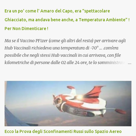
relazioni tra familiari, colleghi e amici. Non avevamo mai visto un
vaccino usato per minacciare i mezzi di sussistenza, il lavoro o la
Era un po' come l' Amaro del Capo, era "spettacolare
scuola. Non avevamo mai visto un vaccino che permettesse a un
Ghiacciato, ma andava bene anche, a Temperatura Ambiente" !
dodicenne di ignorare il consenso dei genitori. Dopo tutti i vaccini
Per Non Dimenticare !
che abbiamo elencato sopra...
Ma se il Vaccino PFizer (come gli altri del resto) per arrivare agli
Hub Vaccinali richiedeva una temperatura di -70° ... .com'era
possibile che negli stessi Hub vaccinali in cui arrivava, con file
kilometriche di persone dalle 02 alle 24 ore, te lo somministravano
in Agosto con + 40° ? Ricordate i Camioncini di Gelati affittati per
lo scopo della temperatura? Qualcuno a suo tempo ribattezzo' il
Vaccino come: l' Amaro del Capo, era "spettacolare Ghiacciato, ma
andava bene anche, a Temperatura Ambiente"! Riproponiamo
l'articolo per NON Dimenticare!
Ecco la Prova degli Sconfinamenti Russi sullo Spazio Aereo