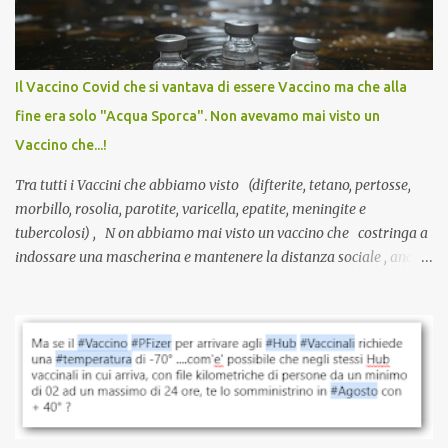
sviluppato in tempi record, con tecnologie mai utilizzate prima su
larga scala, ancora oggetto di studio e di discussione
internazionale serve solo una firma. La tua. Lo si somministra
anche a persone sane, giovani, senza fattori di rischio, spesso già
Il Vaccino Covid che si vantava di essere Vaccino ma che alla
guarite da un’infezione naturale . Ma non serve una visita, non
fine era solo "Acqua Sporca". Non avevamo mai visto un
serve una prescrizione. Non c’è diagnosi. Non c’è presa in carico.
Vaccino che...!
L’unico atto richiesto è una fi...
Tra tutti i Vaccini che abbiamo visto (difterite, tetano, pertosse,
morbillo, rosolia, parotite, varicella, epatite, meningite e
tubercolosi) , N on abbiamo mai visto un vaccino che costringa a
indossare una mascherina e mantenere la distanza sociale , anche
quando eri completamente vaccinato… Non avevamo mai sentito
parlare di un vaccino che diffonda il virus anche dopo la
vaccinazione. Non avevamo mai sentito parlare di ricompense,
sconti, incentivi per vaccinarsi. Non avevamo mai visto
discriminazioni per coloro che non l’hanno fatto. Se non sei stato
vaccinato, nessuno aveva prima cercato di farti sentire una
persona cattiva. Non avevamo mai visto un vaccino che minacci le