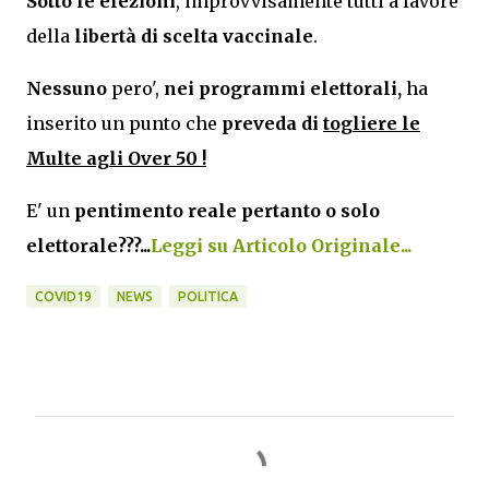
Sotto le elezioni
, improvvisamente tutti a favore
della
libertà di scelta vaccinale
.
Nessuno
pero',
nei programmi elettorali,
ha
inserito un punto che
preveda di
togliere le
Multe agli Over 50 !
E' un
pentimento reale pertanto o solo
elettorale???...
Leggi su Articolo Originale...
COVID19
NEWS
POLITICA
C
o