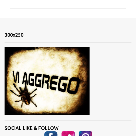
m
m
e
n
300x250
t
i
SOCIAL LIKE & FOLLOW