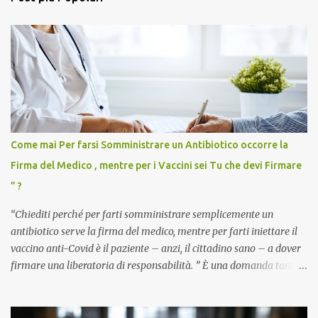
Come mai Per farsi Somministrare un Antibiotico occorre la
Firma del Medico , mentre per i Vaccini sei Tu che devi Firmare
” ?
“Chiediti perché per farti somministrare semplicemente un
antibiotico serve la firma del medico, mentre per farti iniettare il
vaccino anti-Covid è il paziente – anzi, il cittadino sano – a dover
firmare una liberatoria di responsabilità. ” È una domanda tanto
semplice quanto devastante quella posta dal dottor Andrea
Stramezzi, medico, che ha curato migliaia di pazienti durante la
pandemia. Un interrogativo che dovrebbe scuotere chiunque abbia