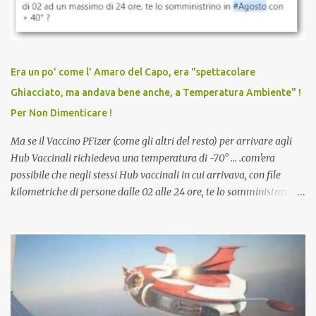
vaccinato, nessuno aveva prima cercato di farti sentire una
persona cattiva. Non avevamo mai visto un vaccino che minacci le
relazioni tra familiari, colleghi e amici. Non avevamo mai visto un
vaccino usato per minacciare i mezzi di sussistenza, il lavoro o la
Era un po' come l' Amaro del Capo, era "spettacolare
scuola. Non avevamo mai visto un vaccino che permettesse a un
Ghiacciato, ma andava bene anche, a Temperatura Ambiente" !
dodicenne di ignorare il consenso dei genitori. Dopo tutti i vaccini
Per Non Dimenticare !
che abbiamo elencato sopra...
Ma se il Vaccino PFizer (come gli altri del resto) per arrivare agli
Hub Vaccinali richiedeva una temperatura di -70° ... .com'era
possibile che negli stessi Hub vaccinali in cui arrivava, con file
kilometriche di persone dalle 02 alle 24 ore, te lo somministravano
in Agosto con + 40° ? Ricordate i Camioncini di Gelati affittati per
lo scopo della temperatura? Qualcuno a suo tempo ribattezzo' il
Vaccino come: l' Amaro del Capo, era "spettacolare Ghiacciato, ma
andava bene anche, a Temperatura Ambiente"! Riproponiamo
l'articolo per NON Dimenticare!