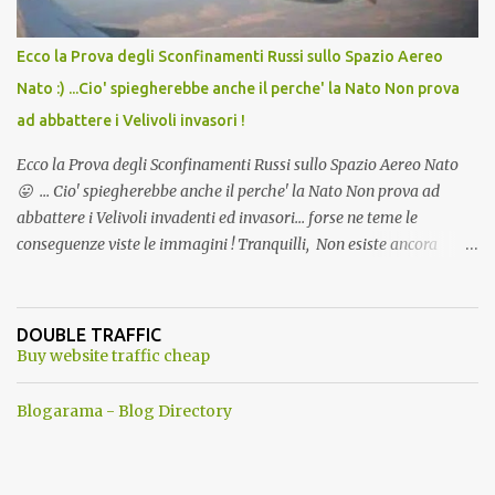
Ecco la Prova degli Sconfinamenti Russi sullo Spazio Aereo
Nato :) ...Cio' spiegherebbe anche il perche' la Nato Non prova
ad abbattere i Velivoli invasori !
Ecco la Prova degli Sconfinamenti Russi sullo Spazio Aereo Nato
😛 ... Cio' spiegherebbe anche il perche' la Nato Non prova ad
abbattere i Velivoli invadenti ed invasori... forse ne teme le
conseguenze viste le immagini ! Tranquilli, Non esiste ancora
alcuna notizia di un'invasione dello spazio aereo NATO da parte di
un robot chiamato "Goldrake"; questo evento sembra essere
ancora una fantasia Nato o forse una "False Flag", per provocare
DOUBLE TRAFFIC
una guerra mondiale che difficilmente da menti sane, potrebbe
Buy website traffic cheap
scoccare ! !
Blogarama - Blog Directory