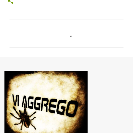
C
o
m
m
e
n
t
i