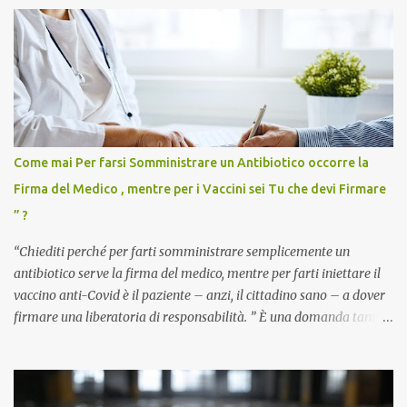
Come mai Per farsi Somministrare un Antibiotico occorre la
Firma del Medico , mentre per i Vaccini sei Tu che devi Firmare
” ?
“Chiediti perché per farti somministrare semplicemente un
antibiotico serve la firma del medico, mentre per farti iniettare il
vaccino anti-Covid è il paziente – anzi, il cittadino sano – a dover
firmare una liberatoria di responsabilità. ” È una domanda tanto
semplice quanto devastante quella posta dal dottor Andrea
Stramezzi, medico, che ha curato migliaia di pazienti durante la
pandemia. Un interrogativo che dovrebbe scuotere chiunque abbia
ancora il coraggio di pensare con la propria testa. Per il vaccino