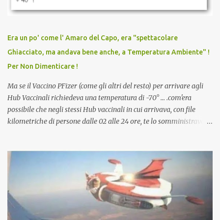
persona cattiva. Non avevamo mai visto un vaccino che minacci le
relazioni tra familiari, colleghi e amici. Non avevamo mai visto un
vaccino usato per minacciare i mezzi di sussistenza, il lavoro o la
Era un po' come l' Amaro del Capo, era "spettacolare
scuola. Non avevamo mai visto un vaccino che permettesse a un
Ghiacciato, ma andava bene anche, a Temperatura Ambiente" !
dodicenne di ignorare il consenso dei genitori. Dopo tutti i vaccini
Per Non Dimenticare !
che abbiamo elencato sopra...
Ma se il Vaccino PFizer (come gli altri del resto) per arrivare agli
Hub Vaccinali richiedeva una temperatura di -70° ... .com'era
possibile che negli stessi Hub vaccinali in cui arrivava, con file
kilometriche di persone dalle 02 alle 24 ore, te lo somministravano
in Agosto con + 40° ? Ricordate i Camioncini di Gelati affittati per
lo scopo della temperatura? Qualcuno a suo tempo ribattezzo' il
Vaccino come: l' Amaro del Capo, era "spettacolare Ghiacciato, ma
andava bene anche, a Temperatura Ambiente"! Riproponiamo
l'articolo per NON Dimenticare!