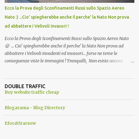
Ecco la Prova degli Sconfinamenti Russi sullo Spazio Aereo
Nato :) ...Cio' spiegherebbe anche il perche' la Nato Non prova
ad abbattere i Velivoli invasori !
Ecco la Prova degli Sconfinamenti Russi sullo Spazio Aereo Nato
😛 ... Cio' spiegherebbe anche il perche' la Nato Non prova ad
abbattere i Velivoli invadenti ed invasori... forse ne teme le
conseguenze viste le immagini ! Tranquilli, Non esiste ancora
alcuna notizia di un'invasione dello spazio aereo NATO da parte di
un robot chiamato "Goldrake"; questo evento sembra essere
ancora una fantasia Nato o forse una "False Flag", per provocare
DOUBLE TRAFFIC
una guerra mondiale che difficilmente da menti sane, potrebbe
Buy website traffic cheap
scoccare ! !
Blogarama - Blog Directory
EforaVirarsow