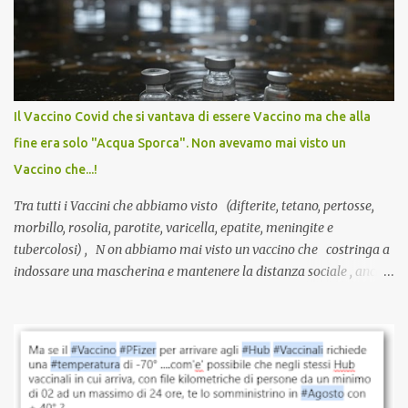
anti-Covid, un pro-farmaco, con autorizzazione condizionata,
sviluppato in tempi record, con tecnologie mai utilizzate prima su
larga scala, ancora oggetto di studio e di discussione
internazionale serve solo una firma. La tua. Lo si somministra
anche a persone sane, giovani, senza fattori di rischio, spesso già
Il Vaccino Covid che si vantava di essere Vaccino ma che alla
guarite da un’infezione naturale . Ma non serve una visita, non
fine era solo "Acqua Sporca". Non avevamo mai visto un
serve una prescrizione. Non c’è diagnosi. Non c’è presa in carico.
Vaccino che...!
L’unico atto richiesto è una fi...
Tra tutti i Vaccini che abbiamo visto (difterite, tetano, pertosse,
morbillo, rosolia, parotite, varicella, epatite, meningite e
tubercolosi) , N on abbiamo mai visto un vaccino che costringa a
indossare una mascherina e mantenere la distanza sociale , anche
quando eri completamente vaccinato… Non avevamo mai sentito
parlare di un vaccino che diffonda il virus anche dopo la
vaccinazione. Non avevamo mai sentito parlare di ricompense,
sconti, incentivi per vaccinarsi. Non avevamo mai visto
discriminazioni per coloro che non l’hanno fatto. Se non sei stato
vaccinato, nessuno aveva prima cercato di farti sentire una