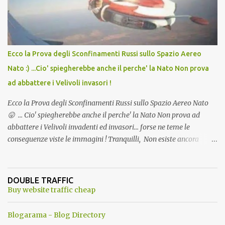
l'articolo per NON Dimenticare!
Ecco la Prova degli Sconfinamenti Russi sullo Spazio Aereo
Nato :) ...Cio' spiegherebbe anche il perche' la Nato Non prova
ad abbattere i Velivoli invasori !
Ecco la Prova degli Sconfinamenti Russi sullo Spazio Aereo Nato
😛 ... Cio' spiegherebbe anche il perche' la Nato Non prova ad
abbattere i Velivoli invadenti ed invasori... forse ne teme le
conseguenze viste le immagini ! Tranquilli, Non esiste ancora
alcuna notizia di un'invasione dello spazio aereo NATO da parte di
un robot chiamato "Goldrake"; questo evento sembra essere
ancora una fantasia Nato o forse una "False Flag", per provocare
DOUBLE TRAFFIC
una guerra mondiale che difficilmente da menti sane, potrebbe
Buy website traffic cheap
scoccare ! !
Blogarama - Blog Directory