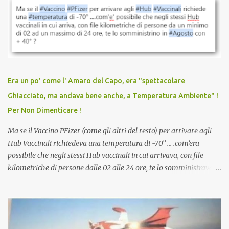
vaccinazione. Non avevamo mai sentito parlare di ricompense,
sconti, incentivi per vaccinarsi. Non avevamo mai visto
discriminazioni per coloro che non l’hanno fatto. Se non sei stato
vaccinato, nessuno aveva prima cercato di farti sentire una
persona cattiva. Non avevamo mai visto un vaccino che minacci le
relazioni tra familiari, colleghi e amici. Non avevamo mai visto un
vaccino usato per minacciare i mezzi di sussistenza, il lavoro o la
Era un po' come l' Amaro del Capo, era "spettacolare
scuola. Non avevamo mai visto un vaccino che permettesse a un
Ghiacciato, ma andava bene anche, a Temperatura Ambiente" !
dodicenne di ignorare il consenso dei genitori. Dopo tutti i vaccini
Per Non Dimenticare !
che abbiamo elencato sopra...
Ma se il Vaccino PFizer (come gli altri del resto) per arrivare agli
Hub Vaccinali richiedeva una temperatura di -70° ... .com'era
possibile che negli stessi Hub vaccinali in cui arrivava, con file
kilometriche di persone dalle 02 alle 24 ore, te lo somministravano
in Agosto con + 40° ? Ricordate i Camioncini di Gelati affittati per
lo scopo della temperatura? Qualcuno a suo tempo ribattezzo' il
Vaccino come: l' Amaro del Capo, era "spettacolare Ghiacciato, ma
andava bene anche, a Temperatura Ambiente"! Riproponiamo