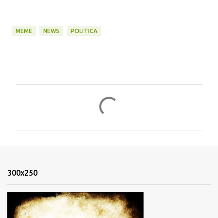
MEME
NEWS
POLITICA
C
o
m
m
e
n
300x250
t
i