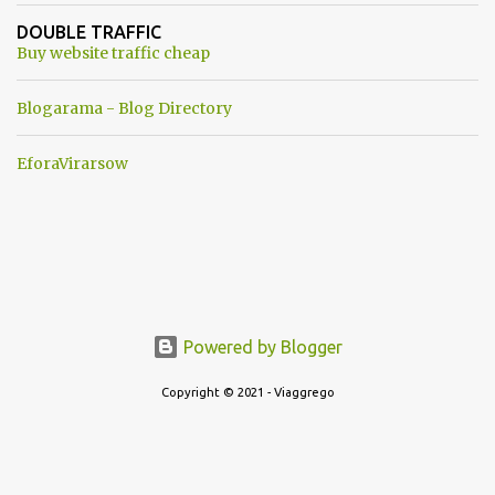
ancora una fantasia Nato o forse una "False Flag", per provocare
DOUBLE TRAFFIC
una guerra mondiale che difficilmente da menti sane, potrebbe
Buy website traffic cheap
scoccare ! !
Blogarama - Blog Directory
EforaVirarsow
Powered by Blogger
Copyright © 2021 - Viaggrego