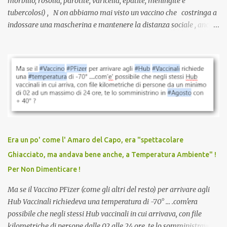
morbillo, rosolia, parotite, varicella, epatite, meningite e
tubercolosi) , N on abbiamo mai visto un vaccino che costringa a
indossare una mascherina e mantenere la distanza sociale , anche
quando eri completamente vaccinato… Non avevamo mai sentito
parlare di un vaccino che diffonda il virus anche dopo la
vaccinazione. Non avevamo mai sentito parlare di ricompense,
sconti, incentivi per vaccinarsi. Non avevamo mai visto
discriminazioni per coloro che non l’hanno fatto. Se non sei stato
vaccinato, nessuno aveva prima cercato di farti sentire una
persona cattiva. Non avevamo mai visto un vaccino che minacci le
relazioni tra familiari, colleghi e amici. Non avevamo mai visto un
vaccino usato per minacciare i mezzi di sussistenza, il lavoro o la
Era un po' come l' Amaro del Capo, era "spettacolare
scuola. Non avevamo mai visto un vaccino che permettesse a un
Ghiacciato, ma andava bene anche, a Temperatura Ambiente" !
dodicenne di ignorare il consenso dei genitori. Dopo tutti i vaccini
Per Non Dimenticare !
che abbiamo elencato sopra...
Ma se il Vaccino PFizer (come gli altri del resto) per arrivare agli
Hub Vaccinali richiedeva una temperatura di -70° ... .com'era
possibile che negli stessi Hub vaccinali in cui arrivava, con file
kilometriche di persone dalle 02 alle 24 ore, te lo somministravano