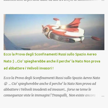
in Agosto con + 40° ? Ricordate i Camioncini di Gelati affittati per
lo scopo della temperatura? Qualcuno a suo tempo ribattezzo' il
Vaccino come: l' Amaro del Capo, era "spettacolare Ghiacciato, ma
andava bene anche, a Temperatura Ambiente"! Riproponiamo
l'articolo per NON Dimenticare!
Ecco la Prova degli Sconfinamenti Russi sullo Spazio Aereo
Nato :) ...Cio' spiegherebbe anche il perche' la Nato Non prova
ad abbattere i Velivoli invasori !
Ecco la Prova degli Sconfinamenti Russi sullo Spazio Aereo Nato
😛 ... Cio' spiegherebbe anche il perche' la Nato Non prova ad
abbattere i Velivoli invadenti ed invasori... forse ne teme le
conseguenze viste le immagini ! Tranquilli, Non esiste ancora
alcuna notizia di un'invasione dello spazio aereo NATO da parte di
un robot chiamato "Goldrake"; questo evento sembra essere