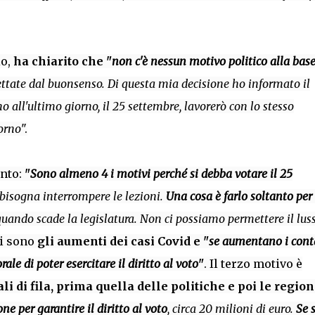
io,
ha chiarito che "
non c'è nessun motivo politico alla base
ettate dal buonsenso. Di questa mia decisione ho informato il
o all'ultimo giorno, il 25 settembre, lavorerò con lo stesso
orno
".
unto:
"
Sono almeno 4 i motivi perché si debba votare il 25
 bisogna interrompere le lezioni.
Una cosa è farlo soltanto per 
uando scade la legislatura. Non ci possiamo permettere il luss
ci sono
gli aumenti dei casi Covid e "
se aumentano i cont
ale di poter esercitare il diritto al voto
"
. Il terzo motivo è
i di fila, prima quella delle politiche e poi le region
ne per garantire il diritto al voto
, circa 20 milioni di euro.
Se s