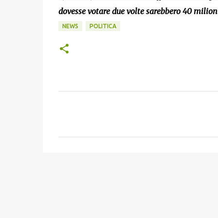
dovesse votare due volte sarebbero 40 milioni
NEWS
POLITICA
C
o
m
m
e
n
t
i