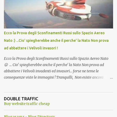
l'articolo per NON Dimenticare!
Ecco la Prova degli Sconfinamenti Russi sullo Spazio Aereo
Nato :) ...Cio' spiegherebbe anche il perche' la Nato Non prova
ad abbattere i Velivoli invasori !
Ecco la Prova degli Sconfinamenti Russi sullo Spazio Aereo Nato
😛 ... Cio' spiegherebbe anche il perche' la Nato Non prova ad
abbattere i Velivoli invadenti ed invasori... forse ne teme le
conseguenze viste le immagini ! Tranquilli, Non esiste ancora
alcuna notizia di un'invasione dello spazio aereo NATO da parte di
un robot chiamato "Goldrake"; questo evento sembra essere
ancora una fantasia Nato o forse una "False Flag", per provocare
DOUBLE TRAFFIC
una guerra mondiale che difficilmente da menti sane, potrebbe
Buy website traffic cheap
scoccare ! !
Blogarama - Blog Directory