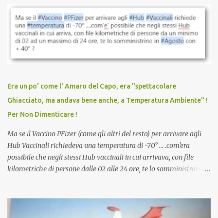
vaccinazione. Non avevamo mai sentito parlare di ricompense,
sconti, incentivi per vaccinarsi. Non avevamo mai visto
discriminazioni per coloro che non l’hanno fatto. Se non sei stato
vaccinato, nessuno aveva prima cercato di farti sentire una
persona cattiva. Non avevamo mai visto un vaccino che minacci le
relazioni tra familiari, colleghi e amici. Non avevamo mai visto un
vaccino usato per minacciare i mezzi di sussistenza, il lavoro o la
Era un po' come l' Amaro del Capo, era "spettacolare
scuola. Non avevamo mai visto un vaccino che permettesse a un
Ghiacciato, ma andava bene anche, a Temperatura Ambiente" !
dodicenne di ignorare il consenso dei genitori. Dopo tutti i vaccini
Per Non Dimenticare !
che abbiamo elencato sopra...
Ma se il Vaccino PFizer (come gli altri del resto) per arrivare agli
Hub Vaccinali richiedeva una temperatura di -70° ... .com'era
possibile che negli stessi Hub vaccinali in cui arrivava, con file
kilometriche di persone dalle 02 alle 24 ore, te lo somministravano
in Agosto con + 40° ? Ricordate i Camioncini di Gelati affittati per
lo scopo della temperatura? Qualcuno a suo tempo ribattezzo' il
Vaccino come: l' Amaro del Capo, era "spettacolare Ghiacciato, ma
andava bene anche, a Temperatura Ambiente"! Riproponiamo