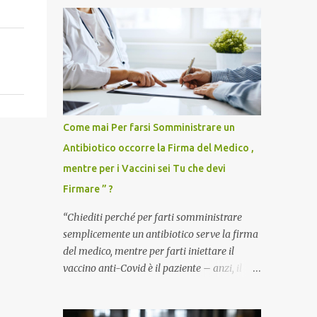
Come mai Per farsi Somministrare un
Antibiotico occorre la Firma del Medico ,
mentre per i Vaccini sei Tu che devi
Firmare ” ?
“Chiediti perché per farti somministrare
semplicemente un antibiotico serve la firma
del medico, mentre per farti iniettare il
vaccino anti-Covid è il paziente – anzi, il
cittadino sano – a dover firmare una
liberatoria di responsabilità. ” È una