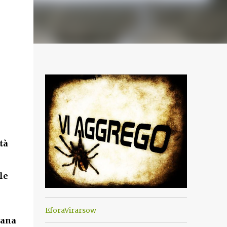
età
le
EforaVirarsow
iana