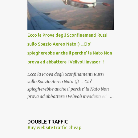
lo scopo della temperatura? Qualcuno a suo
tempo ribattezzo' il Vaccino come: l' Amaro
del Capo, era "spettacolare Ghiacciato, ma
andava bene anche, a Temperatura
Ambiente"! Riproponiamo l'articolo per NON
Ecco la Prova degli Sconfinamenti Russi
Dimenticare!
sullo Spazio Aereo Nato :) ...Cio'
spiegherebbe anche il perche' la Nato Non
prova ad abbattere i Velivoli invasori !
Ecco la Prova degli Sconfinamenti Russi
sullo Spazio Aereo Nato 😛 ... Cio'
spiegherebbe anche il perche' la Nato Non
prova ad abbattere i Velivoli invadenti ed
invasori... forse ne teme le conseguenze viste
le immagini ! Tranquilli, Non esiste ancora
alcuna notizia di un'invasione dello spazio
DOUBLE TRAFFIC
aereo NATO da parte di un robot chiamato
Buy website traffic cheap
"Goldrake"; questo evento sembra essere