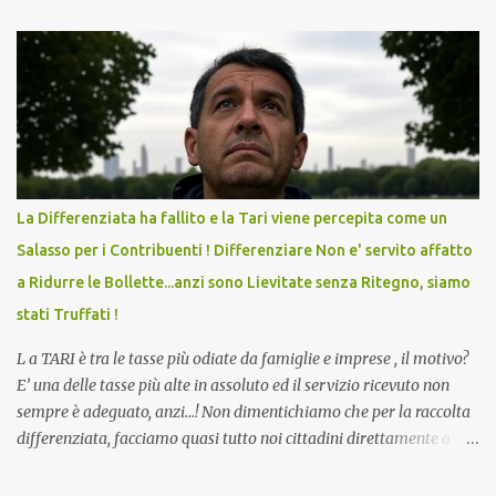
lo scopo della temperatura? Qualcuno a suo tempo ribattezzo' il
Vaccino come: l' Amaro del Capo, era "spettacolare Ghiacciato, ma
andava bene anche, a Temperatura Ambiente"! Riproponiamo
l'articolo per NON Dimenticare!
La Differenziata ha fallito e la Tari viene percepita come un
Salasso per i Contribuenti ! Differenziare Non e' servito affatto
a Ridurre le Bollette...anzi sono Lievitate senza Ritegno, siamo
stati Truffati !
L a TARI è tra le tasse più odiate da famiglie e imprese , il motivo?
E’ una delle tasse più alte in assoluto ed il servizio ricevuto non
sempre è adeguato, anzi…! Non dimentichiamo che per la raccolta
differenziata, facciamo quasi tutto noi cittadini direttamente a
casa, abbiamo dovuto trovare posto per tenere in casa una serie di
mastelli di vario colore (perché non tutti hanno un posto esterno