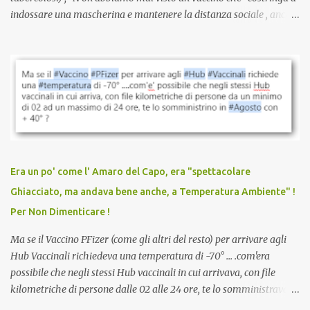
indossare una mascherina e mantenere la distanza sociale , anche
quando eri completamente vaccinato… Non avevamo mai sentito
parlare di un vaccino che diffonda il virus anche dopo la
vaccinazione. Non avevamo mai sentito parlare di ricompense,
sconti, incentivi per vaccinarsi. Non avevamo mai visto
discriminazioni per coloro che non l’hanno fatto. Se non sei stato
vaccinato, nessuno aveva prima cercato di farti sentire una
persona cattiva. Non avevamo mai visto un vaccino che minacci le
relazioni tra familiari, colleghi e amici. Non avevamo mai visto un
vaccino usato per minacciare i mezzi di sussistenza, il lavoro o la
Era un po' come l' Amaro del Capo, era "spettacolare
scuola. Non avevamo mai visto un vaccino che permettesse a un
Ghiacciato, ma andava bene anche, a Temperatura Ambiente" !
dodicenne di ignorare il consenso dei genitori. Dopo tutti i vaccini
Per Non Dimenticare !
che abbiamo elencato sopra...
Ma se il Vaccino PFizer (come gli altri del resto) per arrivare agli
Hub Vaccinali richiedeva una temperatura di -70° ... .com'era
possibile che negli stessi Hub vaccinali in cui arrivava, con file
kilometriche di persone dalle 02 alle 24 ore, te lo somministravano
in Agosto con + 40° ? Ricordate i Camioncini di Gelati affittati per