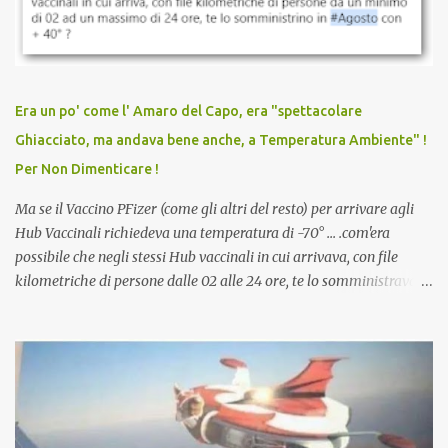
discriminazioni per coloro che non l’hanno fatto. Se non sei stato
vaccinato, nessuno aveva prima cercato di farti sentire una
persona cattiva. Non avevamo mai visto un vaccino che minacci le
relazioni tra familiari, colleghi e amici. Non avevamo mai visto un
vaccino usato per minacciare i mezzi di sussistenza, il lavoro o la
Era un po' come l' Amaro del Capo, era "spettacolare
scuola. Non avevamo mai visto un vaccino che permettesse a un
Ghiacciato, ma andava bene anche, a Temperatura Ambiente" !
dodicenne di ignorare il consenso dei genitori. Dopo tutti i vaccini
Per Non Dimenticare !
che abbiamo elencato sopra...
Ma se il Vaccino PFizer (come gli altri del resto) per arrivare agli
Hub Vaccinali richiedeva una temperatura di -70° ... .com'era
possibile che negli stessi Hub vaccinali in cui arrivava, con file
kilometriche di persone dalle 02 alle 24 ore, te lo somministravano
in Agosto con + 40° ? Ricordate i Camioncini di Gelati affittati per
lo scopo della temperatura? Qualcuno a suo tempo ribattezzo' il
Vaccino come: l' Amaro del Capo, era "spettacolare Ghiacciato, ma
andava bene anche, a Temperatura Ambiente"! Riproponiamo
l'articolo per NON Dimenticare!