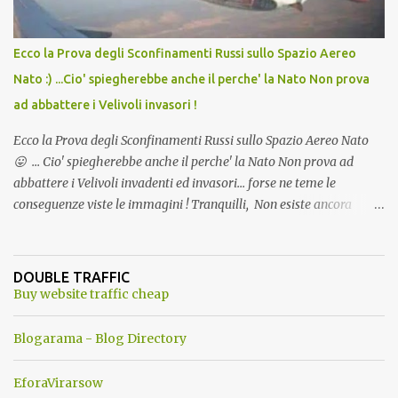
Ecco la Prova degli Sconfinamenti Russi sullo Spazio Aereo
Nato :) ...Cio' spiegherebbe anche il perche' la Nato Non prova
ad abbattere i Velivoli invasori !
Ecco la Prova degli Sconfinamenti Russi sullo Spazio Aereo Nato
😛 ... Cio' spiegherebbe anche il perche' la Nato Non prova ad
abbattere i Velivoli invadenti ed invasori... forse ne teme le
conseguenze viste le immagini ! Tranquilli, Non esiste ancora
alcuna notizia di un'invasione dello spazio aereo NATO da parte di
un robot chiamato "Goldrake"; questo evento sembra essere
ancora una fantasia Nato o forse una "False Flag", per provocare
DOUBLE TRAFFIC
una guerra mondiale che difficilmente da menti sane, potrebbe
Buy website traffic cheap
scoccare ! !
Blogarama - Blog Directory
EforaVirarsow