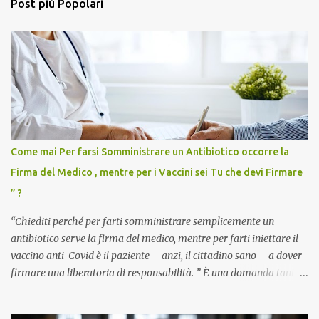
Post più Popolari
Come mai Per farsi Somministrare un Antibiotico occorre la
Firma del Medico , mentre per i Vaccini sei Tu che devi Firmare
” ?
“Chiediti perché per farti somministrare semplicemente un
antibiotico serve la firma del medico, mentre per farti iniettare il
vaccino anti-Covid è il paziente – anzi, il cittadino sano – a dover
firmare una liberatoria di responsabilità. ” È una domanda tanto
semplice quanto devastante quella posta dal dottor Andrea
Stramezzi, medico, che ha curato migliaia di pazienti durante la