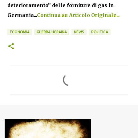
deterioramento” delle forniture di gas in
Germania...
Continua su Articolo Originale...
ECONOMIA
GUERRA UCRAINA
NEWS
POLITICA
C
o
m
m
e
n
t
i