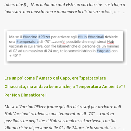
tubercolosi) , N on abbiamo mai visto un vaccino che costringa a
indossare una mascherina e mantenere la distanza sociale , anche
quando eri completamente vaccinato… Non avevamo mai sentito
parlare di un vaccino che diffonda il virus anche dopo la
vaccinazione. Non avevamo mai sentito parlare di ricompense,
sconti, incentivi per vaccinarsi. Non avevamo mai visto
discriminazioni per coloro che non l’hanno fatto. Se non sei stato
vaccinato, nessuno aveva prima cercato di farti sentire una
persona cattiva. Non avevamo mai visto un vaccino che minacci le
relazioni tra familiari, colleghi e amici. Non avevamo mai visto un
vaccino usato per minacciare i mezzi di sussistenza, il lavoro o la
Era un po' come l' Amaro del Capo, era "spettacolare
scuola. Non avevamo mai visto un vaccino che permettesse a un
Ghiacciato, ma andava bene anche, a Temperatura Ambiente" !
dodicenne di ignorare il consenso dei genitori. Dopo tutti i vaccini
Per Non Dimenticare !
che abbiamo elencato sopra...
Ma se il Vaccino PFizer (come gli altri del resto) per arrivare agli
Hub Vaccinali richiedeva una temperatura di -70° ... .com'era
possibile che negli stessi Hub vaccinali in cui arrivava, con file
kilometriche di persone dalle 02 alle 24 ore, te lo somministravano