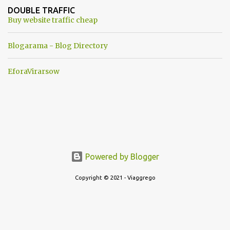
ancora una fantasia Nato o forse una "False Flag", per provocare
DOUBLE TRAFFIC
una guerra mondiale che difficilmente da menti sane, potrebbe
Buy website traffic cheap
scoccare ! !
Blogarama - Blog Directory
EforaVirarsow
Powered by Blogger
Copyright © 2021 - Viaggrego