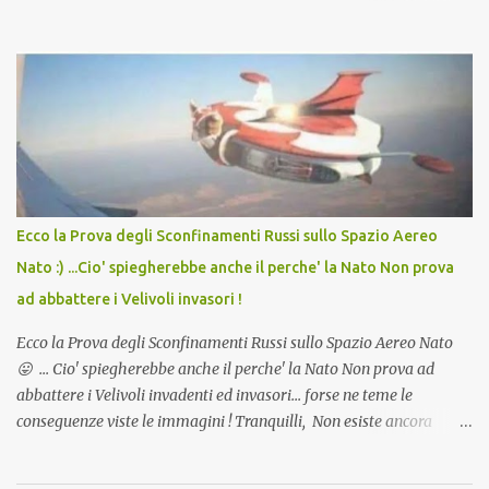
in Agosto con + 40° ? Ricordate i Camioncini di Gelati affittati per
lo scopo della temperatura? Qualcuno a suo tempo ribattezzo' il
Vaccino come: l' Amaro del Capo, era "spettacolare Ghiacciato, ma
andava bene anche, a Temperatura Ambiente"! Riproponiamo
l'articolo per NON Dimenticare!
Ecco la Prova degli Sconfinamenti Russi sullo Spazio Aereo
Nato :) ...Cio' spiegherebbe anche il perche' la Nato Non prova
ad abbattere i Velivoli invasori !
Ecco la Prova degli Sconfinamenti Russi sullo Spazio Aereo Nato
😛 ... Cio' spiegherebbe anche il perche' la Nato Non prova ad
abbattere i Velivoli invadenti ed invasori... forse ne teme le
conseguenze viste le immagini ! Tranquilli, Non esiste ancora
alcuna notizia di un'invasione dello spazio aereo NATO da parte di
un robot chiamato "Goldrake"; questo evento sembra essere